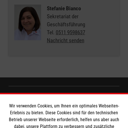
Stefanie Bianco
Sekretariat der
Geschäftsführung
Tel.
0511 9598637
Nachricht senden
Informationen
Wir verwenden Cookies, um Ihnen ein optimales Webseiten-
Erlebnis zu bieten. Diese Cookies sind für den technischen
Impressum
MPG Ansprechpartner
Betrieb unserer Webseite erforderlich, helfen uns aber auch
dabei, unsere Plattform zu verbessern und zusätzliche
Datenschutz