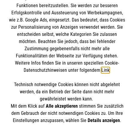
Funktionen bereitzustellen. Sie werden zur besseren
Barrierefreiheit
Erfolgskontrolle und Aussteuerung von Werbekampagnen,
Den Beauftragten für Medizinproduktesicherheit
Kontakt
wie z.B. Google Ads, eingesetzt. Das bedeutet, dass Cookies
im Malteser Rettungsdienst und den
Die Malteser
Presse
zur Personalisierung von Anzeigen verwendet werden. Sie
Einsatzdiensten der Malteser können Sie unter
entscheiden selbst, welche Kategorien Sie zulassen
gmb_mpg@malteser.org
kontaktieren.
möchten. Beachten Sie jedoch, dass bei fehlender
Malteser in Deutschland
Zustimmung gegebenenfalls nicht mehr alle
Malteserorden
Funktionalitäten der Webseite zur Verfügung stehen.
Spendenkonto
Weitere Infos finden Sie in unseren speziellen Cookie-
Malteser International
Datenschutzhinweisen unter folgendem
Link
.
Malteser Intern
Empfänger: Malteser Hilfsdienst e.V.
Sharepoint
Technisch notwendige Cookies können nicht abgelehnt
Bank: Pax-Bank
So finden Sie uns
werden, da ein Betrieb der Seite dann nicht mehr
IBAN: DE49 3706 0120 1201 2090 10
gewährleistet werden kann.
Mit dem Klick auf
Alle akzeptieren
stimmen Sie zusätzlich
BIC: GENODED1PA7
Lohweg 15
dem Gebrauch der nicht notwendigen Cookies zu. Um Ihre
Der Malteser Hilfsdienst e.V. ist als eingetragene
Einstellungen anzupassen, wählen Sie
Details anzeigen
.
30559 Hannover
gemeinnützige Organisation von der Körperschaft- und
Telefon:
0511 959860