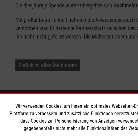
Die diesjährige Spende wurde übergeben von
Hochmeist
Mit großer Betroffenheit nahmen die Anwesenden auch 
verstorben war. Er hatte die Partnerschaft zwischen den
ihn nicht mehr gefeiert werden. Die Malteser trauern um e
Zurück zu allen Meldungen
Informationen
Die Malt
Wir verwenden Cookies, um Ihnen ein optimales Webseiten-Erle
Plattform zu verbessern und zusätzliche Funktionen bereitzuste
dass Cookies zur Personalisierung von Anzeigen verwendet
Impressum
Malteser in
gegebenenfalls nicht mehr alle Funktionalitäten der Web
Datenschutz
Malteseror