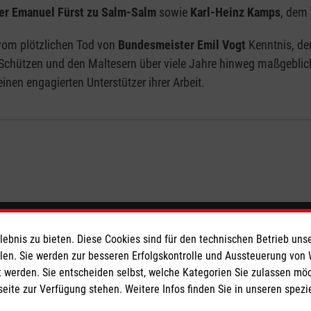
er Emanuel Fürst zu Salm-Salm
sowie
Karl-Heinz Kamps
, dem
vom plötzlichen Tod von
Bundesmeister Emil Vogt
Kenntnis, der
 Schützen und den Maltesern über viele Jahre hinweg maßgeblich
inen engagierten Unterstützer ihrer Arbeit.
eser
Spendenkonto
bnis zu bieten. Diese Cookies sind für den technischen Betrieb unse
llen. Sie werden zur besseren Erfolgskontrolle und Aussteuerung von
 werden. Sie entscheiden selbst, welche Kategorien Sie zulassen mö
 Deutschland
Empfänger: Malteser Hilfsdienst
seite zur Verfügung stehen. Weitere Infos finden Sie in unseren spe
den
Bank: Pax-Bank für Kirche und