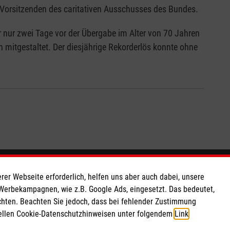
 Vorsitzenden des caritativen Ausschusses des Bundes.
 nur zwei Tage vor der Übergabe im Alter von 70 Jahren
 mitgestaltet. Der diesjährige Rekorderlös konnte ohne
So finden Sie uns
rer Webseite erforderlich, helfen uns aber auch dabei, unsere
 Werbekampagnen, wie z.B. Google Ads, eingesetzt. Das bedeutet,
chten. Beachten Sie jedoch, dass bei fehlender Zustimmung
 e.V.
Hellweg 267
ziellen Cookie-Datenschutzhinweisen unter folgendem
Link
.
 Caritas eG
45721 Haltern am See