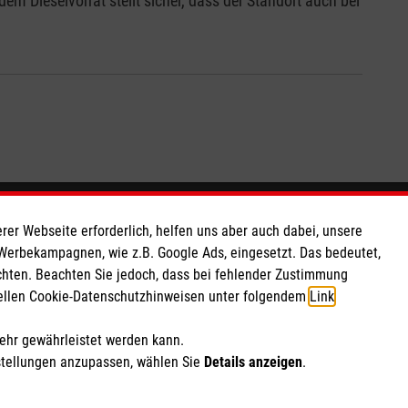
 Dieselvorrat stellt sicher, dass der Standort auch bei
So finden Sie uns
rer Webseite erforderlich, helfen uns aber auch dabei, unsere
 Werbekampagnen, wie z.B. Google Ads, eingesetzt. Das bedeutet,
chten. Beachten Sie jedoch, dass bei fehlender Zustimmung
 e.V.
Hellweg 267
ziellen Cookie-Datenschutzhinweisen unter folgendem
Link
.
 Caritas eG
45721 Haltern am See
153
Telefon: 02364 15530
mehr gewährleistet werden kann.
info.haltern@malteser.org
stellungen anzupassen, wählen Sie
Details anzeigen
.