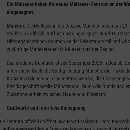
Die Malteser haben ihr neues Malteser-Zentrum an der Wes
eingesegnet.
Münster.
Die Malteser in der Diözese Münster haben am 23. 
Straße 557 offiziell eröffnet und eingesegnet. Rund 150 Gäste
Hilfsorganisationen nahmen an der Feierstunde teil und würd
zukünftige Malteserarbeit in Münster und der Region.
Das moderne Gebäude ist seit September 2025 in Betrieb. Es 
unter einem Dach: die Stadtgliederung Münster, die Praxis 
Krankenversicherung, eine Rettungswache, die Diözesangesc
Bezirksgeschäftsstelle Münsterland. Durch die Bündelung ent
Zusammenarbeit zwischen Haupt- und Ehrenamt.
Grußworte und feierliche Einsegnung
ue Zentrum offiziell eröffnet. Malteser-Präsident Georg Kheven
d ihr Engagement für die Arbeit am Menschen – sowohl im sozia