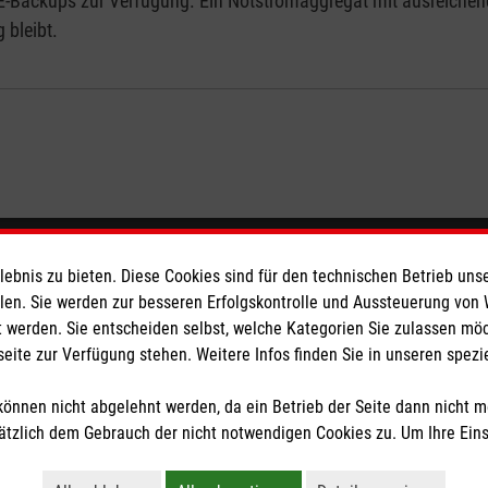
-Backups zur Verfügung. Ein Notstromaggregat mit ausreichendem
 bleibt.
eser
Spendenkonto
bnis zu bieten. Diese Cookies sind für den technischen Betrieb unse
llen. Sie werden zur besseren Erfolgskontrolle und Aussteuerung von
 werden. Sie entscheiden selbst, welche Kategorien Sie zulassen mö
 Deutschland
Empfänger: Malteser Hilfsdienst
seite zur Verfügung stehen. Weitere Infos finden Sie in unseren spe
den
Bank: Pax-Bank für Kirche und
IBAN: DE92370601201201214
önnen nicht abgelehnt werden, da ein Betrieb der Seite dann nicht 
BIC: GENODED1PA7
tzlich dem Gebrauch der nicht notwendigen Cookies zu. Um Ihre Ein
tzige Organisation von der Körperschaft- und Gewerbesteuer befreit.