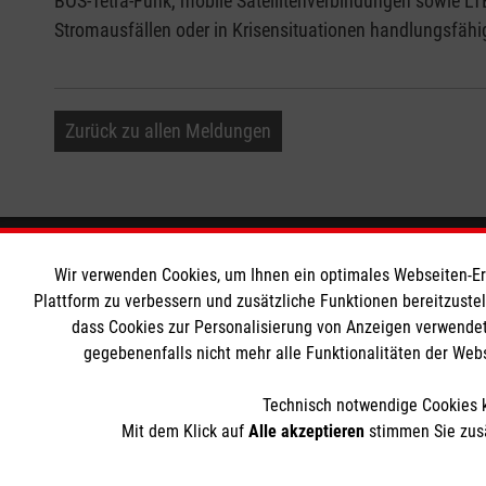
BOS-Tetra-Funk, mobile Satellitenverbindungen sowie LTE
Stromausfällen oder in Krisensituationen handlungsfähig
Zurück zu allen Meldungen
Informationen
Die Malt
Wir verwenden Cookies, um Ihnen ein optimales Webseiten-Erle
Plattform zu verbessern und zusätzliche Funktionen bereitzuste
dass Cookies zur Personalisierung von Anzeigen verwendet
Impressum
Malteser in
gegebenenfalls nicht mehr alle Funktionalitäten der Web
Datenschutz
Malteseror
Kontakt
Sharepoint
Technisch notwendige Cookies k
Mit dem Klick auf
Alle akzeptieren
stimmen Sie zusä
Der Malteser Hilfsdienst e.V. ist als eingetragene gemeinnü