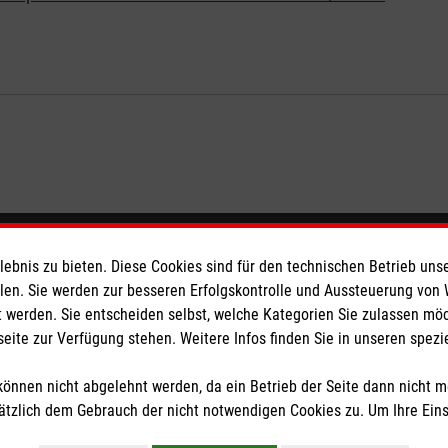
eser
Spendenkonto
bnis zu bieten. Diese Cookies sind für den technischen Betrieb unse
llen. Sie werden zur besseren Erfolgskontrolle und Aussteuerung von
 werden. Sie entscheiden selbst, welche Kategorien Sie zulassen mö
 Deutschland
Empfänger: Malteser Hilfsdienst
seite zur Verfügung stehen. Weitere Infos finden Sie in unseren spe
den
Bank: Pax-Bank für Kirche und
IBAN: DE92370601201201214
önnen nicht abgelehnt werden, da ein Betrieb der Seite dann nicht 
BIC: GENODED1PA7
tzlich dem Gebrauch der nicht notwendigen Cookies zu. Um Ihre Ein