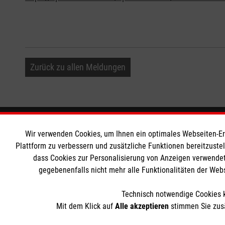
Zurück zu allen Meldungen
Informationen
Die Malt
Wir verwenden Cookies, um Ihnen ein optimales Webseiten-Erle
Plattform zu verbessern und zusätzliche Funktionen bereitzuste
dass Cookies zur Personalisierung von Anzeigen verwendet
Impressum
Malteser in
gegebenenfalls nicht mehr alle Funktionalitäten der Web
Datenschutz
Malteseror
Kontakt
Sharepoint
Technisch notwendige Cookies k
Mit dem Klick auf
Alle akzeptieren
stimmen Sie zusä