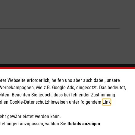
So finden Sie uns
rer Webseite erforderlich, helfen uns aber auch dabei, unsere
 Werbekampagnen, wie z.B. Google Ads, eingesetzt. Das bedeutet,
chten. Beachten Sie jedoch, dass bei fehlender Zustimmung
 e.V.
Hellweg 267
ziellen Cookie-Datenschutzhinweisen unter folgendem
Link
.
 Caritas eG
45721 Haltern am See
153
Telefon: 02364 15530
mehr gewährleistet werden kann.
info.haltern@malteser.org
stellungen anzupassen, wählen Sie
Details anzeigen
.