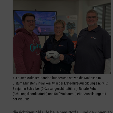
Als erster Malteser-Standort bundesweit setzen die Malteser im
Bistum Münster Virtual Reality in der Erste-Hilfe-Ausbildung ein: (v. l.)
Benjamin Schreiber (Diözesangeschäftsführer), Renate Reher
(Schulungskoordinatorin) und Ralf Walbaum (Leiter Ausbildung) mit
der VR-Brille.
die richtigen Abläufe bei einem Notfall und gewinnen so S