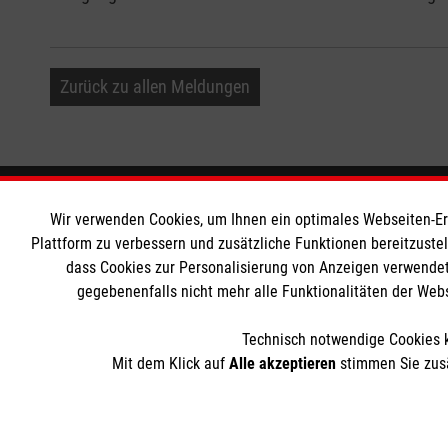
Zurück zu allen Meldungen
Informationen
Die Malt
Wir verwenden Cookies, um Ihnen ein optimales Webseiten-Erle
Plattform zu verbessern und zusätzliche Funktionen bereitzuste
dass Cookies zur Personalisierung von Anzeigen verwendet
Impressum
Malteser in
gegebenenfalls nicht mehr alle Funktionalitäten der Web
Datenschutz
Malteseror
Kontakt
Sharepoint
Technisch notwendige Cookies k
Mit dem Klick auf
Alle akzeptieren
stimmen Sie zusä
Der Malteser Hilfsdienst e.V. ist als eingetragene gemeinnü