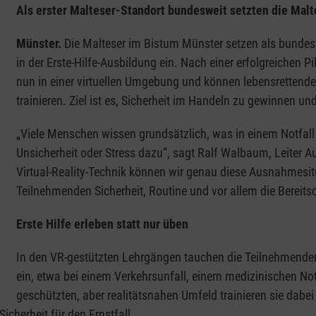
Als erster Malteser-Standort bundesweit setzten die Malt
Münster.
Die Malteser im Bistum Münster setzen als bundeswe
in der Erste-Hilfe-Ausbildung ein. Nach einer erfolgreichen P
nun in einer virtuellen Umgebung und können lebensretten
trainieren. Ziel ist es, Sicherheit im Handeln zu gewinnen 
„Viele Menschen wissen grundsätzlich, was in einem Notfall z
Unsicherheit oder Stress dazu“, sagt Ralf Walbaum, Leiter A
Virtual-Reality-Technik können wir genau diese Ausnahmesitu
Teilnehmenden Sicherheit, Routine und vor allem die Bereitsch
Erste Hilfe erleben statt nur üben
In den VR-gestützten Lehrgängen tauchen die Teilnehmenden m
ein, etwa bei einem Verkehrsunfall, einem medizinischen Not
geschützten, aber realitätsnahen Umfeld trainieren sie dab
icherheit für den Ernstfall.