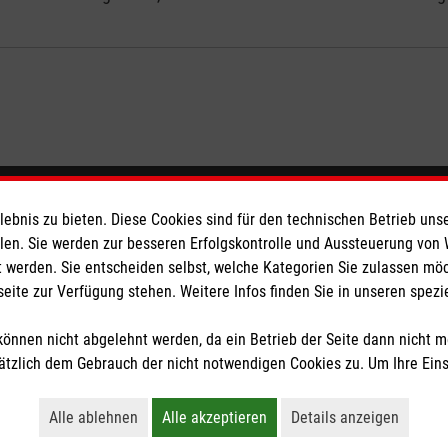
eser
Spendenkonto
bnis zu bieten. Diese Cookies sind für den technischen Betrieb unse
llen. Sie werden zur besseren Erfolgskontrolle und Aussteuerung von
 werden. Sie entscheiden selbst, welche Kategorien Sie zulassen mö
 Deutschland
Empfänger: Malteser Hilfsdienst
seite zur Verfügung stehen. Weitere Infos finden Sie in unseren spe
den
Bank: Pax-Bank für Kirche und
IBAN: DE92370601201201214
önnen nicht abgelehnt werden, da ein Betrieb der Seite dann nicht 
BIC: GENODED1PA7
tzlich dem Gebrauch der nicht notwendigen Cookies zu. Um Ihre Ein
tzige Organisation von der Körperschaft- und Gewerbesteuer befreit.
Alle ablehnen
Alle akzeptieren
Details anzeigen
Lehnt alle nicht-essentiellen Cookies ab
Akzeptiert alle Cookies einschließl
Öffnet detaillie