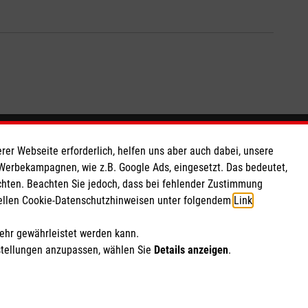
So finden Sie uns
rer Webseite erforderlich, helfen uns aber auch dabei, unsere
 Werbekampagnen, wie z.B. Google Ads, eingesetzt. Das bedeutet,
chten. Beachten Sie jedoch, dass bei fehlender Zustimmung
 e.V.
Hellweg 267
ziellen Cookie-Datenschutzhinweisen unter folgendem
Link
.
 Caritas eG
45721 Haltern am See
153
Telefon: 02364 15530
mehr gewährleistet werden kann.
info.haltern@malteser.org
stellungen anzupassen, wählen Sie
Details anzeigen
.
ich Marketing und Analyse
rte Cookie-Einstellungen