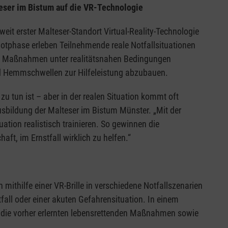
eser im Bistum auf die VR-Technologie
it erster Malteser-Standort Virtual-Reality-Technologie
ilotphase erleben Teilnehmende reale Notfallsituationen
de Maßnahmen unter realitätsnahen Bedingungen
und Hemmschwellen zur Hilfeleistung abzubauen.
u tun ist – aber in der realen Situation kommt oft
usbildung der Malteser im Bistum Münster. „Mit der
ation realistisch trainieren. So gewinnen die
aft, im Ernstfall wirklich zu helfen.“
ithilfe einer VR-Brille in verschiedene Notfallszenarien
fall oder einer akuten Gefahrensituation. In einem
ei die vorher erlernten lebensrettenden Maßnahmen sowie