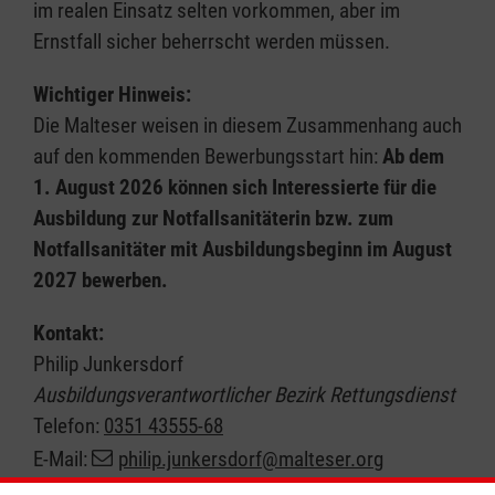
im realen Einsatz selten vorkommen, aber im
Ernstfall sicher beherrscht werden müssen.
Wichtiger Hinweis:
Die Malteser weisen in diesem Zusammenhang auch
auf den kommenden Bewerbungsstart hin:
Ab dem
1. August 2026 können sich Interessierte für die
Ausbildung zur Notfallsanitäterin bzw. zum
Notfallsanitäter mit Ausbildungsbeginn im August
2027 bewerben.
Kontakt:
Philip Junkersdorf
Ausbildungsverantwortlicher Bezirk Rettungsdienst
Telefon:
0351 43555-68
E-Mail:
philip.junkersdorf@malteser.org