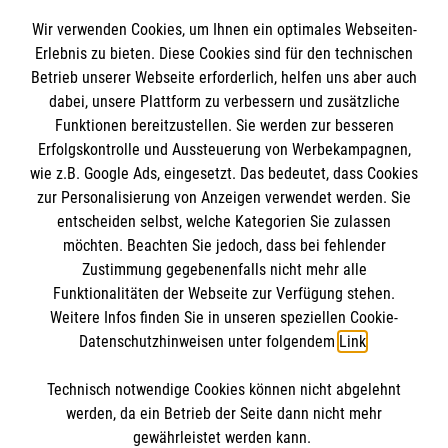
Wir verwenden Cookies, um Ihnen ein optimales Webseiten-
Zurück zu allen Meldungen
Erlebnis zu bieten. Diese Cookies sind für den technischen
Betrieb unserer Webseite erforderlich, helfen uns aber auch
dabei, unsere Plattform zu verbessern und zusätzliche
Funktionen bereitzustellen. Sie werden zur besseren
Erfolgskontrolle und Aussteuerung von Werbekampagnen,
wie z.B. Google Ads, eingesetzt. Das bedeutet, dass Cookies
Informationen
zur Personalisierung von Anzeigen verwendet werden. Sie
entscheiden selbst, welche Kategorien Sie zulassen
möchten. Beachten Sie jedoch, dass bei fehlender
Impressum
Zustimmung gegebenenfalls nicht mehr alle
Datenschutz
Funktionalitäten der Webseite zur Verfügung stehen.
Die Malteser
Weitere Infos finden Sie in unseren speziellen Cookie-
Barrierefreiheit
Datenschutzhinweisen unter folgendem
Link
.
Kontakt
Malteser in Deutschland
Technisch notwendige Cookies können nicht abgelehnt
Malteserorden
Spendenkonto
werden, da ein Betrieb der Seite dann nicht mehr
Sharepoint
gewährleistet werden kann.