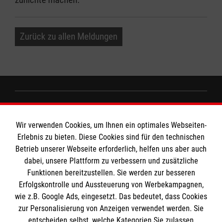
Zurück zu allen Meldungen
Informationen
Wir verwenden Cookies, um Ihnen ein optimales Webseiten-
Erlebnis zu bieten. Diese Cookies sind für den technischen
Impressum
Betrieb unserer Webseite erforderlich, helfen uns aber auch
dabei, unsere Plattform zu verbessern und zusätzliche
Datenschutz
Die Malteser
Funktionen bereitzustellen. Sie werden zur besseren
Kontakt
Erfolgskontrolle und Aussteuerung von Werbekampagnen,
wie z.B. Google Ads, eingesetzt. Das bedeutet, dass Cookies
Malteser in Deutschland
zur Personalisierung von Anzeigen verwendet werden. Sie
Malteserorden
Spendenkonto
entscheiden selbst, welche Kategorien Sie zulassen