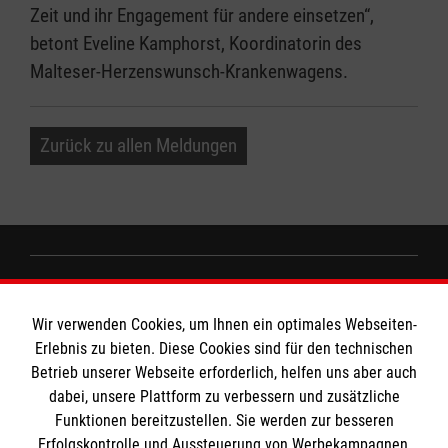
Zeit und ihr Engagement für andere einsetzen“,
betont Eveline Kamphorst, Koordinatorin des
Malteser-Herzenswunsch-Krankenwagens.
Zurück zu allen Meldungen
Informationen
Wir verwenden Cookies, um Ihnen ein optimales Webseiten-
Erlebnis zu bieten. Diese Cookies sind für den technischen
Impressum
Betrieb unserer Webseite erforderlich, helfen uns aber auch
dabei, unsere Plattform zu verbessern und zusätzliche
Datenschutz
Die Malteser
Funktionen bereitzustellen. Sie werden zur besseren
Kontakt
Erfolgskontrolle und Aussteuerung von Werbekampagnen,