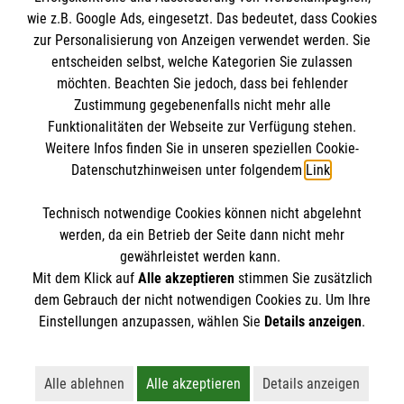
wie z.B. Google Ads, eingesetzt. Das bedeutet, dass Cookies
Malteser in Deutschland
zur Personalisierung von Anzeigen verwendet werden. Sie
Malteserorden
Spendenkonto
entscheiden selbst, welche Kategorien Sie zulassen
Sharepoint
möchten. Beachten Sie jedoch, dass bei fehlender
Zustimmung gegebenenfalls nicht mehr alle
Empfänger: Malteser Hilfsdienst e.V.
Funktionalitäten der Webseite zur Verfügung stehen.
Weitere Infos finden Sie in unseren speziellen Cookie-
Bank: Pax-Bank für Kirche und Caritas eG
So finden Sie uns
Datenschutzhinweisen unter folgendem
Link
.
IBAN: DE17370601201201214145
BIC: GENODED1PA7
Technisch notwendige Cookies können nicht abgelehnt
Up´n Nien Esch 15
So finden Sie uns
werden, da ein Betrieb der Seite dann nicht mehr
48268 Greven
gewährleistet werden kann.
Mit dem Klick auf
Alle akzeptieren
stimmen Sie zusätzlich
Telefon: 02571 57150
Musterstraße 4
dem Gebrauch der nicht notwendigen Cookies zu. Um Ihre
Der Malteser Hilfsdienst e.V. ist als eingetragene
Einstellungen anzupassen, wählen Sie
Details anzeigen
.
12345 Musterstadt
gemeinnützige Organisation von der Körperschaft- und
Telefon: 01234 567897
Gewerbesteuer befreit.
info.musterstadt@malteser.org
Alle ablehnen
Alle akzeptieren
Details anzeigen
Lehnt alle nicht-essentiellen Cookies ab
Akzeptiert alle Cookies einschließl
Öffnet detaillie