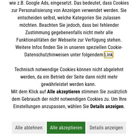
wie z.B. Google Ads, eingesetzt. Das bedeutet, dass Cookies
Malteserorden
zur Personalisierung von Anzeigen verwendet werden. Sie
Malteser Jugend
Spendenkonto
entscheiden selbst, welche Kategorien Sie zulassen
Malteser International
möchten. Beachten Sie jedoch, dass bei fehlender
Zustimmung gegebenenfalls nicht mehr alle
Sharepoint
Empfänger: Malteser Hilfsdienst e.V.
Funktionalitäten der Webseite zur Verfügung stehen.
Weitere Infos finden Sie in unseren speziellen Cookie-
IBAN: DE51370601201201209265
So finden Sie uns
Datenschutzhinweisen unter folgendem
Link
.
BIC: GENODED1PA7
Technisch notwendige Cookies können nicht abgelehnt
Wilhelm-Lambrecht-Straße 3
Accordion 1
werden, da ein Betrieb der Seite dann nicht mehr
37079 Göttingen
gewährleistet werden kann.
Mit dem Klick auf
Alle akzeptieren
stimmen Sie zusätzlich
Telefon:
0551 89069770
dem Gebrauch der nicht notwendigen Cookies zu. Um Ihre
Email:
info.goettingen@malteser.org
Der Malteser Hilfsdienst e.V. ist als eingetragene
Einstellungen anzupassen, wählen Sie
Details anzeigen
.
gemeinnützige Organisation von der Körperschaft- und
Gewerbesteuer befreit.
Alle ablehnen
Alle akzeptieren
Details anzeigen
Lehnt alle nicht-essentiellen Cookies ab
Akzeptiert alle Cookies einschließl
Öffnet detaillie