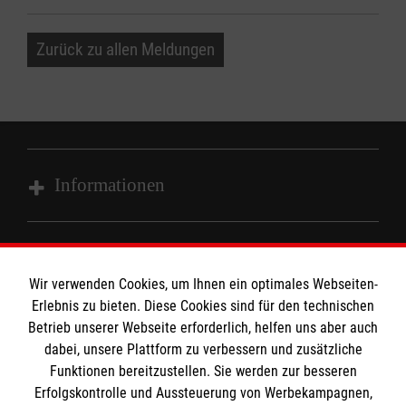
Zurück zu allen Meldungen
Informationen
Impressum
MPG Ansprechpartner
Datenschutz
Wir verwenden Cookies, um Ihnen ein optimales Webseiten-
Barrierefreiheit
Erlebnis zu bieten. Diese Cookies sind für den technischen
Den Beauftragten für Medizinproduktesicherheit
Betrieb unserer Webseite erforderlich, helfen uns aber auch
Kontakt
dabei, unsere Plattform zu verbessern und zusätzliche
im Malteser Rettungsdienst und den
Die Malteser
Presse
Funktionen bereitzustellen. Sie werden zur besseren
Einsatzdiensten der Malteser können Sie unter
Erfolgskontrolle und Aussteuerung von Werbekampagnen,
gmb_mpg@malteser.org
kontaktieren.