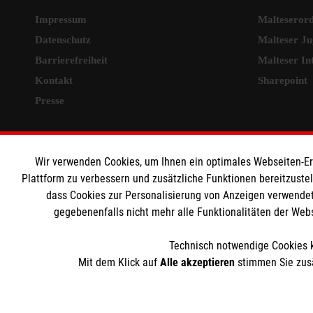
Impressum
Malteseror
Datenschutz
Malteser J
Barrierefreiheit
Malteser In
Kontakt
Sharepoint
​​​​​​​Presse
MPG Ansprechpartner
Wir verwenden Cookies, um Ihnen ein optimales Webseiten-Erle
Den Beauftragten für
Plattform zu verbessern und zusätzliche Funktionen bereitzuste
dass Cookies zur Personalisierung von Anzeigen verwendet
Medizinproduktesicherheit im Malteser
gegebenenfalls nicht mehr alle Funktionalitäten der Web
Rettungsdienst und den Einsatzdiensten der
Malteser können Sie unter
Technisch notwendige Cookies k
gmb_mpg@malteser.org
kontaktieren.
Mit dem Klick auf
Alle akzeptieren
stimmen Sie zusä
Der Malteser Hilfsdienst e.V. ist als eingetragene gemeinnü