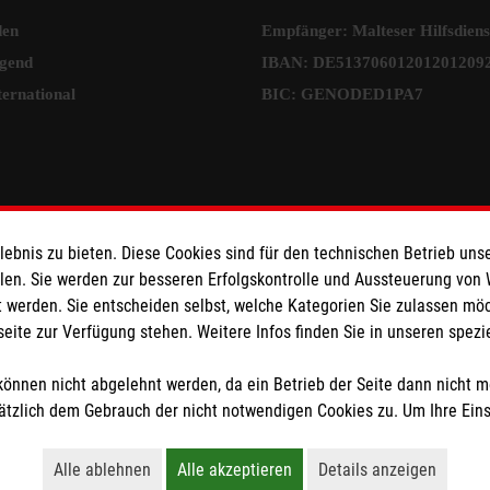
den
Empfänger: Malteser Hilfsdienst
ugend
IBAN: DE5137060120120120
ternational
BIC: GENODED1PA7
bnis zu bieten. Diese Cookies sind für den technischen Betrieb unse
llen. Sie werden zur besseren Erfolgskontrolle und Aussteuerung von
 werden. Sie entscheiden selbst, welche Kategorien Sie zulassen mö
seite zur Verfügung stehen. Weitere Infos finden Sie in unseren spe
önnen nicht abgelehnt werden, da ein Betrieb der Seite dann nicht 
tzlich dem Gebrauch der nicht notwendigen Cookies zu. Um Ihre Ein
tzige Organisation von der Körperschaft- und Gewerbesteuer befreit.
Alle ablehnen
Alle akzeptieren
Details anzeigen
Lehnt alle nicht-essentiellen Cookies ab
Akzeptiert alle Cookies einschließl
Öffnet detaillie