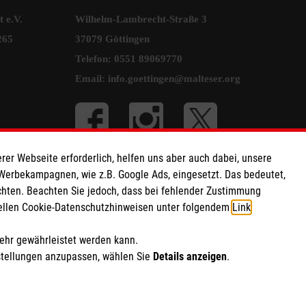
 e.V.
Wilhelm-Lambrecht-Straße 3
9265
37079 Göttingen
Telefon:
0551 89069770
Email:
info.goettingen@malteser.org
rer Webseite erforderlich, helfen uns aber auch dabei, unsere
 Werbekampagnen, wie z.B. Google Ads, eingesetzt. Das bedeutet,
chten. Beachten Sie jedoch, dass bei fehlender Zustimmung
ziellen Cookie-Datenschutzhinweisen unter folgendem
Link
.
mehr gewährleistet werden kann.
stellungen anzupassen, wählen Sie
Details anzeigen
.
ich Marketing und Analyse
rte Cookie-Einstellungen