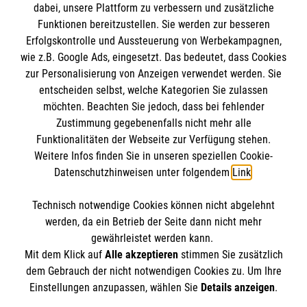
dabei, unsere Plattform zu verbessern und zusätzliche
Datenschutz
Die Malteser
Funktionen bereitzustellen. Sie werden zur besseren
Kontakt
Erfolgskontrolle und Aussteuerung von Werbekampagnen,
wie z.B. Google Ads, eingesetzt. Das bedeutet, dass Cookies
Malteser in Deutschland
zur Personalisierung von Anzeigen verwendet werden. Sie
Malteserorden
Spendenkonto
entscheiden selbst, welche Kategorien Sie zulassen
Sharepoint
möchten. Beachten Sie jedoch, dass bei fehlender
Zustimmung gegebenenfalls nicht mehr alle
Empfänger: Malteser Hilfsdienst e.V.
Funktionalitäten der Webseite zur Verfügung stehen.
Weitere Infos finden Sie in unseren speziellen Cookie-
Bank: Pax-Bank für Kirche und Caritas eG
So finden Sie uns
Datenschutzhinweisen unter folgendem
Link
.
IBAN: DE60370601201201206290
BIC: GENODED1PA7
Technisch notwendige Cookies können nicht abgelehnt
Bramsfeld 4
Accordion 1
werden, da ein Betrieb der Seite dann nicht mehr
45968 Gladbeck
gewährleistet werden kann.
Mit dem Klick auf
Alle akzeptieren
stimmen Sie zusätzlich
Telefon: 02043 5816054
dem Gebrauch der nicht notwendigen Cookies zu. Um Ihre
info.gladbeck@malteser.org
Der Malteser Hilfsdienst e.V. ist als eingetragene
Einstellungen anzupassen, wählen Sie
Details anzeigen
.
gemeinnützige Organisation von der Körperschaft- und