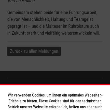
Verena Hölken
Gemeinsam stehen beide für eine Führungsarbeit,
die von Menschlichkeit, Haltung und Teamgeist
geprägt ist – und die Malteser im Ruhrbistum auch
in Zukunft stark und vielfältig weiterentwickeln will.
Zurück zu allen Meldungen
Informationen
Wir verwenden Cookies, um Ihnen ein optimales Webseiten-
Erlebnis zu bieten. Diese Cookies sind für den technischen
Impressum
Betrieb unserer Webseite erforderlich, helfen uns aber auch