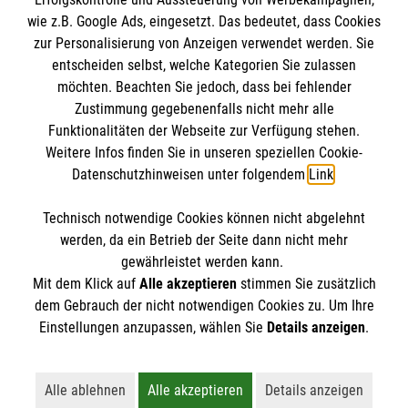
wie z.B. Google Ads, eingesetzt. Das bedeutet, dass Cookies
Malteser in Deutschland
zur Personalisierung von Anzeigen verwendet werden. Sie
Malteserorden
Spendenkonto
entscheiden selbst, welche Kategorien Sie zulassen
Sharepoint
möchten. Beachten Sie jedoch, dass bei fehlender
Zustimmung gegebenenfalls nicht mehr alle
Empfänger: Malteser Hilfsdienst e.V.
Funktionalitäten der Webseite zur Verfügung stehen.
Weitere Infos finden Sie in unseren speziellen Cookie-
Bank: Pax-Bank für Kirche und Caritas eG
So finden Sie uns
Datenschutzhinweisen unter folgendem
Link
.
IBAN: DE60370601201201206290
BIC: GENODED1PA7
Technisch notwendige Cookies können nicht abgelehnt
Bramsfeld 4
Accordion 1
werden, da ein Betrieb der Seite dann nicht mehr
45968 Gladbeck
gewährleistet werden kann.
Mit dem Klick auf
Alle akzeptieren
stimmen Sie zusätzlich
Telefon: 02043 5816054
dem Gebrauch der nicht notwendigen Cookies zu. Um Ihre
info.gladbeck@malteser.org
Der Malteser Hilfsdienst e.V. ist als eingetragene
Einstellungen anzupassen, wählen Sie
Details anzeigen
.
gemeinnützige Organisation von der Körperschaft- und
Gewerbesteuer befreit.
Alle ablehnen
Alle akzeptieren
Details anzeigen
Lehnt alle nicht-essentiellen Cookies ab
Akzeptiert alle Cookies einschließl
Öffnet detaillie