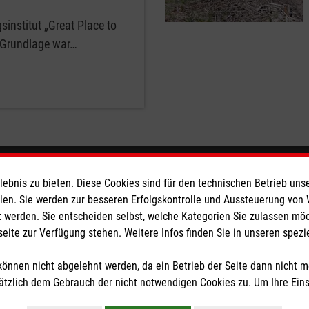
sinstitut „Great Place to
n. Grundlage war…
eser
Spendenkonto
bnis zu bieten. Diese Cookies sind für den technischen Betrieb unse
llen. Sie werden zur besseren Erfolgskontrolle und Aussteuerung von
 werden. Sie entscheiden selbst, welche Kategorien Sie zulassen mö
 Deutschland
Empfänger: Malteser Hilfsdienst
seite zur Verfügung stehen. Weitere Infos finden Sie in unseren spe
den
Bank: Pax-Bank für Kirche und
IBAN: DE26 3706 0120 1201 2
önnen nicht abgelehnt werden, da ein Betrieb der Seite dann nicht 
BIC: GENODED1PA7
tzlich dem Gebrauch der nicht notwendigen Cookies zu. Um Ihre Ein