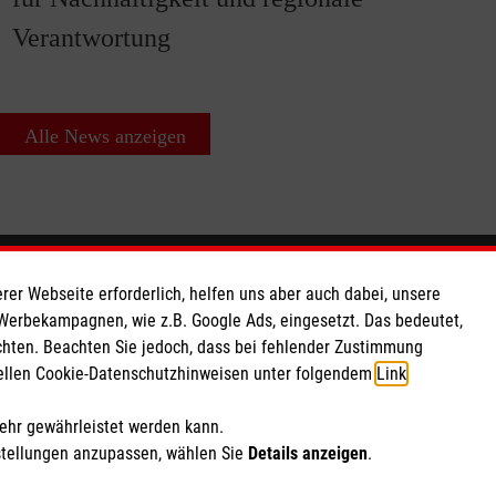
Verantwortung
Alle News anzeigen
So finden Sie uns
rer Webseite erforderlich, helfen uns aber auch dabei, unsere
 Werbekampagnen, wie z.B. Google Ads, eingesetzt. Das bedeutet,
chten. Beachten Sie jedoch, dass bei fehlender Zustimmung
 e.V.
Schleizer Straße 36
ziellen Cookie-Datenschutzhinweisen unter folgendem
Link
.
 Caritas eG
07549 Gera
260 11
Telefon: 0365 8320 73-55
mehr gewährleistet werden kann.
Email:
dienststelle.gera@malteser.org
stellungen anzupassen, wählen Sie
Details anzeigen
.