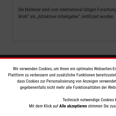
Die Malteser sind vom international tätigen Forschung
Work“ als „Attraktiver Arbeitgeber“ zertifiziert worde
Informationen
Die Malt
Wir verwenden Cookies, um Ihnen ein optimales Webseiten-Erle
Plattform zu verbessern und zusätzliche Funktionen bereitzuste
dass Cookies zur Personalisierung von Anzeigen verwendet
Impressum
Malteser in
gegebenenfalls nicht mehr alle Funktionalitäten der Web
Datenschutz
Malteseror
Barrierefreiheit
Sharepoint
Technisch notwendige Cookies k
Kontakt
Mit dem Klick auf
Alle akzeptieren
stimmen Sie zusä