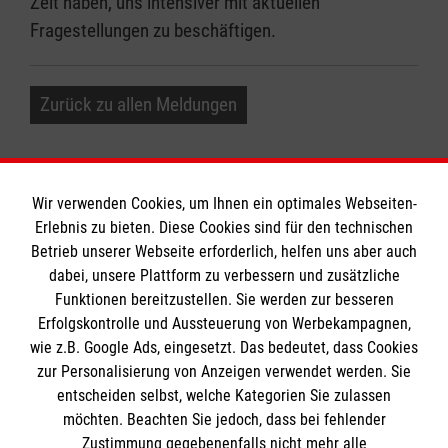
Zeit haben, uns intensiver mit aktuellen
Fragestellungen zu beschäftigen.
Zurück zu allen Meldungen
Wir verwenden Cookies, um Ihnen ein optimales Webseiten-
Erlebnis zu bieten. Diese Cookies sind für den technischen
Informationen
Betrieb unserer Webseite erforderlich, helfen uns aber auch
dabei, unsere Plattform zu verbessern und zusätzliche
Funktionen bereitzustellen. Sie werden zur besseren
Erfolgskontrolle und Aussteuerung von Werbekampagnen,
Impressum
wie z.B. Google Ads, eingesetzt. Das bedeutet, dass Cookies
Datenschutz
Die Malteser
zur Personalisierung von Anzeigen verwendet werden. Sie
Kontakt
entscheiden selbst, welche Kategorien Sie zulassen
Barrierefreiheit
möchten. Beachten Sie jedoch, dass bei fehlender
Malteser in Deutschland
Zustimmung gegebenenfalls nicht mehr alle