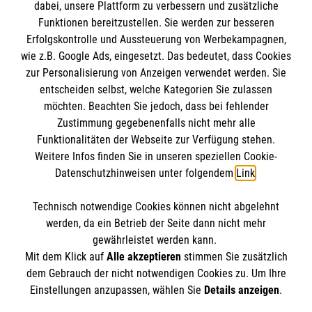
dabei, unsere Plattform zu verbessern und zusätzliche
Funktionen bereitzustellen. Sie werden zur besseren
Erfolgskontrolle und Aussteuerung von Werbekampagnen,
Impressum
wie z.B. Google Ads, eingesetzt. Das bedeutet, dass Cookies
Datenschutz
Die Malteser
zur Personalisierung von Anzeigen verwendet werden. Sie
Kontakt
entscheiden selbst, welche Kategorien Sie zulassen
möchten. Beachten Sie jedoch, dass bei fehlender
Malteser in Deutschland
Zustimmung gegebenenfalls nicht mehr alle
Funktionalitäten der Webseite zur Verfügung stehen.
Malteserorden
Spendenkonto
Weitere Infos finden Sie in unseren speziellen Cookie-
Sharepoint
Datenschutzhinweisen unter folgendem
Link
.
Bank: Volksbank e.G. Barßel-Bösel- Friesoythe
Technisch notwendige Cookies können nicht abgelehnt
IBAN: DE70 2806 6620 0404 1259 00
So finden Sie uns
werden, da ein Betrieb der Seite dann nicht mehr
BIC: GENODEF1FOY
gewährleistet werden kann.
Mit dem Klick auf
Alle akzeptieren
stimmen Sie zusätzlich
St.-Marien-Straße 3
dem Gebrauch der nicht notwendigen Cookies zu. Um Ihre
Der Malteser Hilfsdienst e.V. ist als eingetragene
Einstellungen anzupassen, wählen Sie
Details anzeigen
.
26169 Friesoythe
gemeinnützige Organisation von der Körperschaft- und