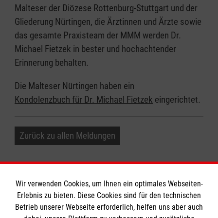
Malteser der Diözese Rottenburg-Stuttgart und der
Gliederung Nürtingen, die Ärztinnen und Ärzte sowie
das gesamte Praxisteam der MMM werden Dr.
Michael Fietzek in bester und hochachtender
Erinnerung behalten.
Die Malteser Nürtingen haben ein
Kondolenzbuch für Dr. Michael Fietzek
eingerichtet.
Zurück zu allen Meldungen
Wir verwenden Cookies, um Ihnen ein optimales Webseiten-
Erlebnis zu bieten. Diese Cookies sind für den technischen
Betrieb unserer Webseite erforderlich, helfen uns aber auch
Informationen