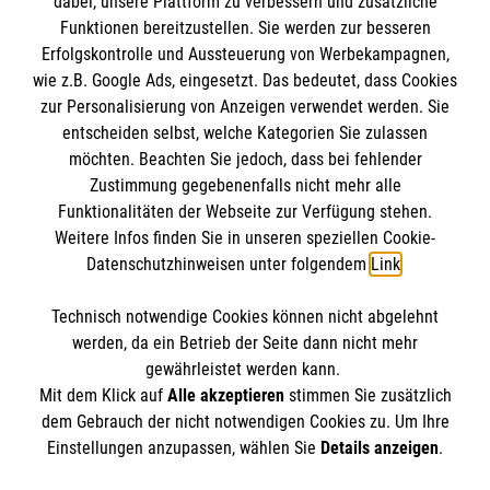
dabei, unsere Plattform zu verbessern und zusätzliche
Funktionen bereitzustellen. Sie werden zur besseren
Erfolgskontrolle und Aussteuerung von Werbekampagnen,
Impressum
wie z.B. Google Ads, eingesetzt. Das bedeutet, dass Cookies
Datenschutz
Die Malteser
zur Personalisierung von Anzeigen verwendet werden. Sie
Barrierefreiheit
entscheiden selbst, welche Kategorien Sie zulassen
Kontakt
möchten. Beachten Sie jedoch, dass bei fehlender
Malteser in Deutschland
Zustimmung gegebenenfalls nicht mehr alle
Funktionalitäten der Webseite zur Verfügung stehen.
Malteserorden
Spendenkonto
Weitere Infos finden Sie in unseren speziellen Cookie-
Sharepoint
Datenschutzhinweisen unter folgendem
Link
.
Empfänger: Malteser Hilfsdienst e.V.
Technisch notwendige Cookies können nicht abgelehnt
Volksbank Dornstetten
So finden Sie uns
werden, da ein Betrieb der Seite dann nicht mehr
IBAN: DE 11642624080111117003
gewährleistet werden kann.
Mit dem Klick auf
Alle akzeptieren
stimmen Sie zusätzlich
BIC: GENO DES1 VDS
Robert-Bosch-Strasse 8
dem Gebrauch der nicht notwendigen Cookies zu. Um Ihre
Der Malteser Hilfsdienst e.V. ist als eingetragene
Einstellungen anzupassen, wählen Sie
Details anzeigen
.
72250 Freudenstadt
gemeinnützige Organisation von der Körperschaft- und
Telefon: 07441 8607 980