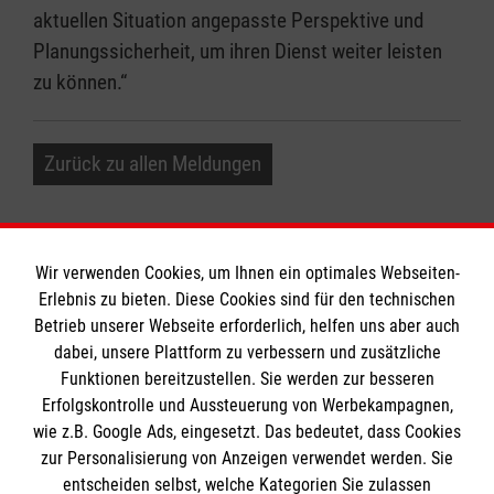
aktuellen Situation angepasste Perspektive und
Planungssicherheit, um ihren Dienst weiter leisten
zu können.“
Zurück zu allen Meldungen
Wir verwenden Cookies, um Ihnen ein optimales Webseiten-
Erlebnis zu bieten. Diese Cookies sind für den technischen
Informationen
Betrieb unserer Webseite erforderlich, helfen uns aber auch
dabei, unsere Plattform zu verbessern und zusätzliche
Funktionen bereitzustellen. Sie werden zur besseren
Erfolgskontrolle und Aussteuerung von Werbekampagnen,
Impressum
wie z.B. Google Ads, eingesetzt. Das bedeutet, dass Cookies
Datenschutz
Die Malteser
zur Personalisierung von Anzeigen verwendet werden. Sie
Barrierefreiheit
entscheiden selbst, welche Kategorien Sie zulassen