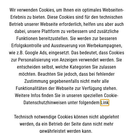
sind leider keine Bewerbungen mehr möglich.
Wir verwenden Cookies, um Ihnen ein optimales Webseiten-
Fachliche und persönliche Fort- und
Erlebnis zu bieten. Diese Cookies sind für den technischen
Weiterbildungen (Präsenz und E-Learning)
Betrieb unserer Webseite erforderlich, helfen uns aber auch
Informationen
Regelmäßige individuelle Fördergespräche
dabei, unsere Plattform zu verbessern und zusätzliche
Ein betriebliches Gesundheitsmanagement
Funktionen bereitzustellen. Sie werden zur besseren
(z. B. Teilnahme an der
Erfolgskontrolle und Aussteuerung von Werbekampagnen,
Impressum
wie z.B. Google Ads, eingesetzt. Das bedeutet, dass Cookies
Gesundheitswoche)
Datenschutz
Die Malteser
zur Personalisierung von Anzeigen verwendet werden. Sie
Rabatte und Gutscheine im Vorteilsportal
Barrierefreiheit
entscheiden selbst, welche Kategorien Sie zulassen
für Malteser Mitarbeitende
Kontakt
möchten. Beachten Sie jedoch, dass bei fehlender
Vielfältige Firmenfitness-Angebote
Malteser in Deutschland
Zustimmung gegebenenfalls nicht mehr alle
Funktionalitäten der Webseite zur Verfügung stehen.
Malteserorden
Spendenkonto
Weitere Infos finden Sie in unseren speziellen Cookie-
Sharepoint
Datenschutzhinweisen unter folgendem
Link
.
Empfänger: Malteser Hilfsdienst e.V.
Technisch notwendige Cookies können nicht abgelehnt
IBAN: DE95 6809 0000 0005 7209 31
So finden Sie uns
werden, da ein Betrieb der Seite dann nicht mehr
BIC: GENO DE61 FR1
gewährleistet werden kann.