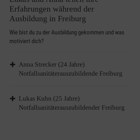
Erfahrungen während der
Ausbildung in Freiburg
Wie bist du zu der Ausbildung gekommen und was
motiviert dich?
Anna Strecker (24 Jahre)
Notfallsanitäterauszubildende Freiburg
"Ich hatte die Möglichkeit mein medizinisches
Lukas Kuhn (25 Jahre)
Wissen auch in meinem privaten Umfeld
Notfallsanitäterauszubildender Freiburg
anzuwenden und dadurch den Menschen zu
helfen, mit denen ich zusammenlebe.“
"
Als ich bei einem Einsatz gesehen habe, wie
Wie war dein Weg zur Ausbildung?
zwei Notfallsanitäter einen Patienten