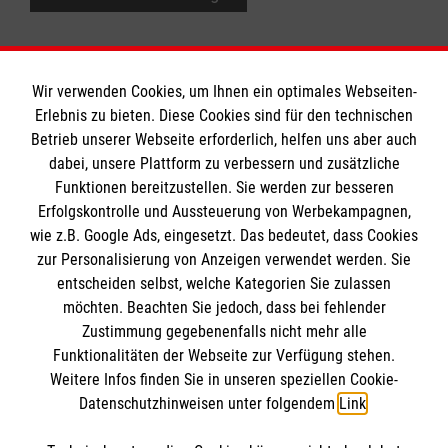
Wir verwenden Cookies, um Ihnen ein optimales Webseiten-
Erlebnis zu bieten. Diese Cookies sind für den technischen
Informationen
Betrieb unserer Webseite erforderlich, helfen uns aber auch
dabei, unsere Plattform zu verbessern und zusätzliche
Funktionen bereitzustellen. Sie werden zur besseren
Erfolgskontrolle und Aussteuerung von Werbekampagnen,
Impressum
wie z.B. Google Ads, eingesetzt. Das bedeutet, dass Cookies
Datenschutz
Die Malteser
zur Personalisierung von Anzeigen verwendet werden. Sie
Barrierefreiheit
entscheiden selbst, welche Kategorien Sie zulassen
Kontakt
möchten. Beachten Sie jedoch, dass bei fehlender
Malteser in Deutschland
Zustimmung gegebenenfalls nicht mehr alle
Malteserorden
Funktionalitäten der Webseite zur Verfügung stehen.
Spendenkonto
Weitere Infos finden Sie in unseren speziellen Cookie-
Sharepoint
Datenschutzhinweisen unter folgendem
Link
.
Empfänger: Malteser Hilfsdienst e.V.