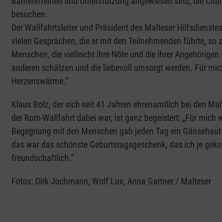
Barrierefreiheit und Unterstützung angewiesen sind, die Cha
besuchen.
Der Wallfahrtsleiter und Präsident des Malteser Hilfsdienste
vielen Gesprächen, die er mit den Teilnehmenden führte, so
Menschen, die vielleicht ihre Nöte und die ihrer Angehörige
anderen schätzen und die liebevoll umsorgt werden. Für mich
Herzenswärme.“
Klaus Bolz, der sich seit 41 Jahren ehrenamtlich bei den Mal
der Rom-Wallfahrt dabei war, ist ganz begeistert: „Für mich 
Begegnung mit den Menschen gab jeden Tag ein Gänsehautfeel
das war das schönste Geburtstagsgeschenk, das ich je gekom
freundschaftlich.“
Fotos: Dirk Jochmann, Wolf Lux, Anna Gartner / Malteser