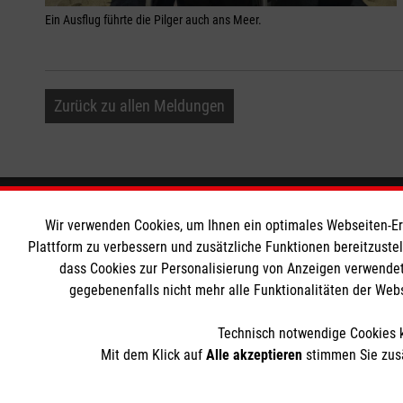
Ein Ausflug führte die Pilger auch ans Meer.
Zurück zu allen Meldungen
Informationen
Die Malt
Wir verwenden Cookies, um Ihnen ein optimales Webseiten-Erle
Plattform zu verbessern und zusätzliche Funktionen bereitzuste
dass Cookies zur Personalisierung von Anzeigen verwendet
Impressum
Malteser in
gegebenenfalls nicht mehr alle Funktionalitäten der Web
Datenschutz
Malteseror
Barrierefreiheit
Sharepoint
Technisch notwendige Cookies k
Kontakt
Mit dem Klick auf
Alle akzeptieren
stimmen Sie zusä
Der Malteser Hilfsdienst e.V. ist als eingetragene gemeinnü