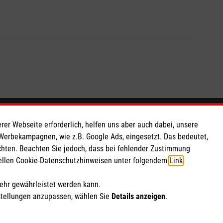
So finden Sie uns
rer Webseite erforderlich, helfen uns aber auch dabei, unsere
 Werbekampagnen, wie z.B. Google Ads, eingesetzt. Das bedeutet,
chten. Beachten Sie jedoch, dass bei fehlender Zustimmung
 e.V.
Heinrich-von-Stephan-Straße 14
ziellen Cookie-Datenschutzhinweisen unter folgendem
Link
.
209 31
79100 Freiburg
Telefon: 0761 455 2510
mehr gewährleistet werden kann.
Email:
Malteser.freiburg@malteser.org
stellungen anzupassen, wählen Sie
Details anzeigen
.