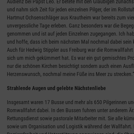
Audienz bei Papst Leo. Er betete mit den Gläubigen zunächs
und nahm sich Zeit für jeden einzelnen Pilger, der im Rollstu
Hartmut Ochsenschläger aus Krautheim war bereits zum viert
unvergessliche Tage erleben. Ganz besonders war die Begegnu
genommen und ist auf jeden Einzelnen zugegangen. Ich habe
und hoffe, dass ich beim nächsten Mal nochmal dabei sein 
Auch für Hedwig Stippler aus Freiburg war die Romwallfahrt e
sich um mich gekümmert hat. Es war ein gut gemischtes Pro
nur die schönen Kirchen besichtigt sondern auch einen Aus
Herzenswunsch, nochmal meine Füße ins Meer zu strecken.
Strahlende Augen und gelebte Nächstenliebe
Insgesamt waren 17 Busse und mehr als 650 Pilgerinnen und
Romwallfahrt dabei. In den Bussen fuhren unter anderem Är
Rettungsdienst sowie pastorale Mitarbeiter mit. Sie alle kü
sowie um Organisation und Logistik während der Wallfahrt. 