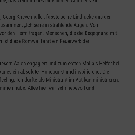
nce, das Zentrum des christlichen Glaubens zu
s, Georg Khevenhüller, fasste seine Eindrücke aus den
 zusammen: „Ich sehe in strahlende Augen. Von
n vor den Herrn tragen. Menschen, die die Begegnung mit
 ist diese Romwallfahrt ein Feuerwerk der
tesern Aalen engagiert und zum ersten Mal als Helfer bei
war es ein absoluter Höhepunkt und inspirierend. Die
ing. Ich durfte als Ministrant im Vatikan ministrieren,
men habe. Alles hier war sehr liebevoll und