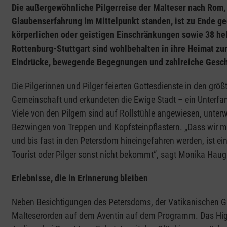
Die außergewöhnliche Pilgerreise der Malteser nach Rom, 
Glaubenserfahrung im Mittelpunkt standen, ist zu Ende ge
körperlichen oder geistigen Einschränkungen sowie 38 he
Rottenburg-Stuttgart sind wohlbehalten in ihre Heimat zu
Eindrücke, bewegende Begegnungen und zahlreiche Geschi
Die Pilgerinnen und Pilger feierten Gottesdienste in den größ
Gemeinschaft und erkundeten die Ewige Stadt – ein Unterfan
Viele von den Pilgern sind auf Rollstühle angewiesen, unter
Bezwingen von Treppen und Kopfsteinpflastern. „Dass wir mi
und bis fast in den Petersdom hineingefahren werden, ist ei
Tourist oder Pilger sonst nicht bekommt“, sagt Monika Haugk,
Erlebnisse, die in Erinnerung bleiben
Neben Besichtigungen des Petersdoms, der Vatikanischen 
Malteserorden auf dem Aventin auf dem Programm. Das Highlig