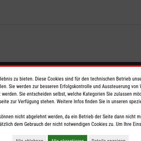
eser
Spendenkonto
bnis zu bieten. Diese Cookies sind für den technischen Betrieb unse
llen. Sie werden zur besseren Erfolgskontrolle und Aussteuerung von
 werden. Sie entscheiden selbst, welche Kategorien Sie zulassen mö
 Deutschland
Empfänger: Malteser Hilfsdienst
seite zur Verfügung stehen. Weitere Infos finden Sie in unseren spe
den
IBAN: DE95 6809 0000 0005 7
BIC: GENO DE61 FR1
önnen nicht abgelehnt werden, da ein Betrieb der Seite dann nicht 
tzlich dem Gebrauch der nicht notwendigen Cookies zu. Um Ihre Ein
tzige Organisation von der Körperschaft- und Gewerbesteuer befreit.