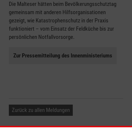
Die Malteser hätten beim Bevölkerungsschutztag
gemeinsam mit anderen Hilfsorganisationen
gezeigt, wie Katastrophenschutz in der Praxis
funktioniert – vom Einsatz der Feldküche bis zur
persönlichen Notfallvorsorge.
Zur Pressemitteilung des Innenministeriums
Zurück zu allen Meldungen