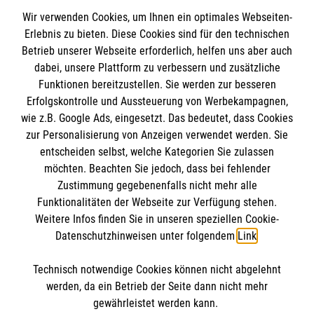
Wir verwenden Cookies, um Ihnen ein optimales Webseiten-
Erlebnis zu bieten. Diese Cookies sind für den technischen
Informationen
Betrieb unserer Webseite erforderlich, helfen uns aber auch
dabei, unsere Plattform zu verbessern und zusätzliche
Funktionen bereitzustellen. Sie werden zur besseren
Erfolgskontrolle und Aussteuerung von Werbekampagnen,
Impressum
wie z.B. Google Ads, eingesetzt. Das bedeutet, dass Cookies
Datenschutz
Die Malteser
zur Personalisierung von Anzeigen verwendet werden. Sie
Barrierefreiheit
entscheiden selbst, welche Kategorien Sie zulassen
Kontakt
möchten. Beachten Sie jedoch, dass bei fehlender
Malteser in Deutschland
Zustimmung gegebenenfalls nicht mehr alle
Malteserorden
Funktionalitäten der Webseite zur Verfügung stehen.
Spendenkonto
Weitere Infos finden Sie in unseren speziellen Cookie-
Sharepoint
Datenschutzhinweisen unter folgendem
Link
.
Empfänger: Malteser Hilfsdienst e.V.
Technisch notwendige Cookies können nicht abgelehnt
IBAN: DE95 6809 0000 0005 7209 31
So finden Sie uns
werden, da ein Betrieb der Seite dann nicht mehr
BIC: GENO DE61 FR1
gewährleistet werden kann.