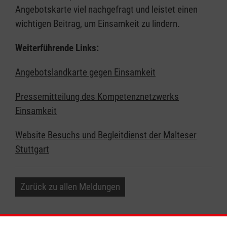
Angebotskarte viel nachgefragt und leistet einen
wichtigen Beitrag, um Einsamkeit zu lindern.
Weiterführende Links:
Angebotslandkarte gegen Einsamkeit
Pressemitteilung des Kompetenznetzwerks
Einsamkeit
Website Besuchs und Begleitdienst der Malteser
Stuttgart
Zurück zu allen Meldungen