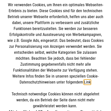
Wir verwenden Cookies, um Ihnen ein optimales Webseiten-
Erlebnis zu bieten. Diese Cookies sind für den technischen
Informationen
Betrieb unserer Webseite erforderlich, helfen uns aber auch
dabei, unsere Plattform zu verbessern und zusätzliche
Funktionen bereitzustellen. Sie werden zur besseren
Erfolgskontrolle und Aussteuerung von Werbekampagnen,
Impressum
wie z.B. Google Ads, eingesetzt. Das bedeutet, dass Cookies
Datenschutz
Die Malteser
zur Personalisierung von Anzeigen verwendet werden. Sie
Barrierefreiheit
entscheiden selbst, welche Kategorien Sie zulassen
Kontakt
möchten. Beachten Sie jedoch, dass bei fehlender
Malteser in Deutschland
Zustimmung gegebenenfalls nicht mehr alle
Malteserorden
Funktionalitäten der Webseite zur Verfügung stehen.
Spendenkonto
Weitere Infos finden Sie in unseren speziellen Cookie-
Sharepoint
Datenschutzhinweisen unter folgendem
Link
.
Empfänger: Malteser Hilfsdienst e.V.
Technisch notwendige Cookies können nicht abgelehnt
IBAN: DE95 6809 0000 0005 7209 31
So finden Sie uns
werden, da ein Betrieb der Seite dann nicht mehr
BIC: GENO DE61 FR1
gewährleistet werden kann.