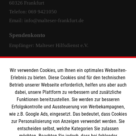
60326 Frankfurt
Telefon: 069 9421050
Email: info@malteser-frankfurt.de
Spendenkonto
Empfänger: Malteser Hilfsdienst e.V.
Pax-Bank für Kirche und Caritas eG
IBAN: DE63 3706 0193 4004 4000 33
Wir verwenden Cookies, um Ihnen ein optimales Webseiten-
Erlebnis zu bieten. Diese Cookies sind für den technischen
BIC: GENODED1PAX
Betrieb unserer Webseite erforderlich, helfen uns aber auch
dabei, unsere Plattform zu verbessern und zusätzliche
Funktionen bereitzustellen. Sie werden zur besseren
Erfolgskontrolle und Aussteuerung von Werbekampagnen,
wie z.B. Google Ads, eingesetzt. Das bedeutet, dass Cookies
zur Personalisierung von Anzeigen verwendet werden. Sie
entscheiden selbst, welche Kategorien Sie zulassen
facebook
instagram
LinkedIn
möchten. Beachten Sie jedoch, dass bei fehlender