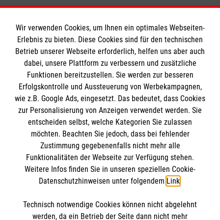
Wir verwenden Cookies, um Ihnen ein optimales Webseiten-
Erlebnis zu bieten. Diese Cookies sind für den technischen
Informationen
Betrieb unserer Webseite erforderlich, helfen uns aber auch
dabei, unsere Plattform zu verbessern und zusätzliche
Funktionen bereitzustellen. Sie werden zur besseren
Erfolgskontrolle und Aussteuerung von Werbekampagnen,
Impressum
wie z.B. Google Ads, eingesetzt. Das bedeutet, dass Cookies
Datenschutz
Die Malteser
zur Personalisierung von Anzeigen verwendet werden. Sie
Barrierefreiheit
entscheiden selbst, welche Kategorien Sie zulassen
Kontakt
möchten. Beachten Sie jedoch, dass bei fehlender
Malteser in Deutschland
Zustimmung gegebenenfalls nicht mehr alle
Malteserorden
Funktionalitäten der Webseite zur Verfügung stehen.
Spendenkonto
Weitere Infos finden Sie in unseren speziellen Cookie-
Sharepoint
Datenschutzhinweisen unter folgendem
Link
.
Empfänger: Malteser Hilfsdienst e.V.
Technisch notwendige Cookies können nicht abgelehnt
Bank: Pax-Bank für Kirche und Caritas eG
So finden Sie uns
werden, da ein Betrieb der Seite dann nicht mehr