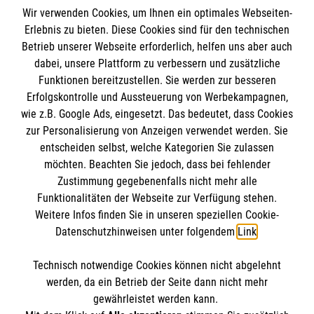
Wir verwenden Cookies, um Ihnen ein optimales Webseiten-
Erlebnis zu bieten. Diese Cookies sind für den technischen
Betrieb unserer Webseite erforderlich, helfen uns aber auch
Informationen
dabei, unsere Plattform zu verbessern und zusätzliche
Funktionen bereitzustellen. Sie werden zur besseren
Erfolgskontrolle und Aussteuerung von Werbekampagnen,
Impressum
wie z.B. Google Ads, eingesetzt. Das bedeutet, dass Cookies
Datenschutz
Die Malteser
zur Personalisierung von Anzeigen verwendet werden. Sie
Barrierefreiheit
entscheiden selbst, welche Kategorien Sie zulassen
Kontakt
möchten. Beachten Sie jedoch, dass bei fehlender
Malteser in Deutschland
Zustimmung gegebenenfalls nicht mehr alle
Funktionalitäten der Webseite zur Verfügung stehen.
Malteserorden
Spendenkonto
Weitere Infos finden Sie in unseren speziellen Cookie-
Sharepoint
Datenschutzhinweisen unter folgendem
Link
.
Empfänger: Malteser Hilfsdienst e.V.
Technisch notwendige Cookies können nicht abgelehnt
Bank: Pax-Bank für Kirche und Caritas eG
So finden Sie uns
werden, da ein Betrieb der Seite dann nicht mehr
IBAN: DE71 3706 0193 3000 4330 11
gewährleistet werden kann.