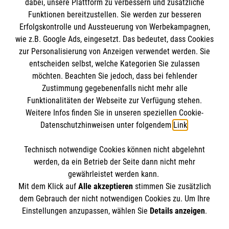
dabei, unsere Plattform zu verbessern und zusätzliche
Funktionen bereitzustellen. Sie werden zur besseren
Erfolgskontrolle und Aussteuerung von Werbekampagnen,
Impressum
wie z.B. Google Ads, eingesetzt. Das bedeutet, dass Cookies
Datenschutz
Die Malteser
zur Personalisierung von Anzeigen verwendet werden. Sie
Barrierefreiheit
entscheiden selbst, welche Kategorien Sie zulassen
Kontakt
möchten. Beachten Sie jedoch, dass bei fehlender
Malteser in Deutschland
Zustimmung gegebenenfalls nicht mehr alle
Malteserorden
Funktionalitäten der Webseite zur Verfügung stehen.
Spendenkonto
Weitere Infos finden Sie in unseren speziellen Cookie-
Sharepoint
Datenschutzhinweisen unter folgendem
Link
.
Empfänger: Malteser Hilfsdienst e.V.
Technisch notwendige Cookies können nicht abgelehnt
Bank: Pax-Bank für Kirche und Caritas eG
So finden Sie uns
werden, da ein Betrieb der Seite dann nicht mehr
IBAN: DE71 3706 0193 3000 4330 11
gewährleistet werden kann.
Mit dem Klick auf
Alle akzeptieren
stimmen Sie zusätzlich
BIC: GENODED1PAX
Auf dem Steinhäufchen 1
dem Gebrauch der nicht notwendigen Cookies zu. Um Ihre
Der Malteser Hilfsdienst e.V. ist als eingetragene
Einstellungen anzupassen, wählen Sie
Details anzeigen
.
54343 Föhren
gemeinnützige Organisation von der Körperschaft- und