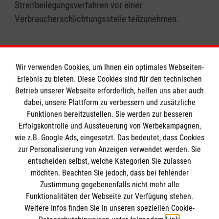
Streitbeilegungsverfahren vor einer
Verbraucherschlichtungsstelle teilzunehmen.
Wir verwenden Cookies, um Ihnen ein optimales Webseiten-
Erlebnis zu bieten. Diese Cookies sind für den technischen
Informationen
Betrieb unserer Webseite erforderlich, helfen uns aber auch
dabei, unsere Plattform zu verbessern und zusätzliche
Funktionen bereitzustellen. Sie werden zur besseren
Erfolgskontrolle und Aussteuerung von Werbekampagnen,
Impressum
wie z.B. Google Ads, eingesetzt. Das bedeutet, dass Cookies
Datenschutz
Die Malteser
zur Personalisierung von Anzeigen verwendet werden. Sie
Barrierefreiheit
entscheiden selbst, welche Kategorien Sie zulassen
Kontakt
möchten. Beachten Sie jedoch, dass bei fehlender
Malteser in Deutschland
Zustimmung gegebenenfalls nicht mehr alle
Malteserorden
Funktionalitäten der Webseite zur Verfügung stehen.
Spendenkonto
Weitere Infos finden Sie in unseren speziellen Cookie-
Sharepoint