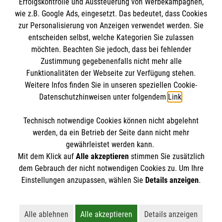
Erfolgskontrolle und Aussteuerung von Werbekampagnen,
Impressum
wie z.B. Google Ads, eingesetzt. Das bedeutet, dass Cookies
Datenschutz
Die Malteser
zur Personalisierung von Anzeigen verwendet werden. Sie
Kontakt
entscheiden selbst, welche Kategorien Sie zulassen
Barrierefreiheit
möchten. Beachten Sie jedoch, dass bei fehlender
Malteser in Deutschland
Zustimmung gegebenenfalls nicht mehr alle
Malteserorden
Funktionalitäten der Webseite zur Verfügung stehen.
Spendenkonto
Weitere Infos finden Sie in unseren speziellen Cookie-
Sharepoint
Datenschutzhinweisen unter folgendem
Link
.
Empfänger: Malteser Hilfsdienst e.V.
Technisch notwendige Cookies können nicht abgelehnt
IBAN: DE37 3706 0120 1201 2160 16
So finden Sie uns
werden, da ein Betrieb der Seite dann nicht mehr
BIC: GENODED1PA7
gewährleistet werden kann.
Mit dem Klick auf
Alle akzeptieren
stimmen Sie zusätzlich
Kamp 22
dem Gebrauch der nicht notwendigen Cookies zu. Um Ihre
Der Malteser Hilfsdienst e.V. ist als eingetragene
Einstellungen anzupassen, wählen Sie
Details anzeigen
.
33098 Paderborn
gemeinnützige Organisation von der Körperschaft- und
Telefon: 05251 13 55 0
Gewerbesteuer befreit.
Email:
paderborn@malteser.org
Alle ablehnen
Alle akzeptieren
Details anzeigen