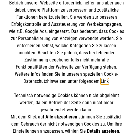
Informationen
Betrieb unserer Webseite erforderlich, helfen uns aber auch
dabei, unsere Plattform zu verbessern und zusätzliche
Funktionen bereitzustellen. Sie werden zur besseren
Erfolgskontrolle und Aussteuerung von Werbekampagnen,
Impressum
wie z.B. Google Ads, eingesetzt. Das bedeutet, dass Cookies
Datenschutz
Die Malteser
zur Personalisierung von Anzeigen verwendet werden. Sie
Kontakt
entscheiden selbst, welche Kategorien Sie zulassen
Barrierefreiheit
möchten. Beachten Sie jedoch, dass bei fehlender
Malteser in Deutschland
Zustimmung gegebenenfalls nicht mehr alle
Malteserorden
Funktionalitäten der Webseite zur Verfügung stehen.
Spendenkonto
Weitere Infos finden Sie in unseren speziellen Cookie-
Sharepoint
Datenschutzhinweisen unter folgendem
Link
.
Empfänger: Malteser Hilfsdienst e.V.
Technisch notwendige Cookies können nicht abgelehnt
IBAN: DE37 3706 0120 1201 2160 16
So finden Sie uns
werden, da ein Betrieb der Seite dann nicht mehr
BIC: GENODED1PA7
gewährleistet werden kann.
Mit dem Klick auf
Alle akzeptieren
stimmen Sie zusätzlich
Kamp 22
dem Gebrauch der nicht notwendigen Cookies zu. Um Ihre
Der Malteser Hilfsdienst e.V. ist als eingetragene
Einstellungen anzupassen, wählen Sie
Details anzeigen
.
33098 Paderborn