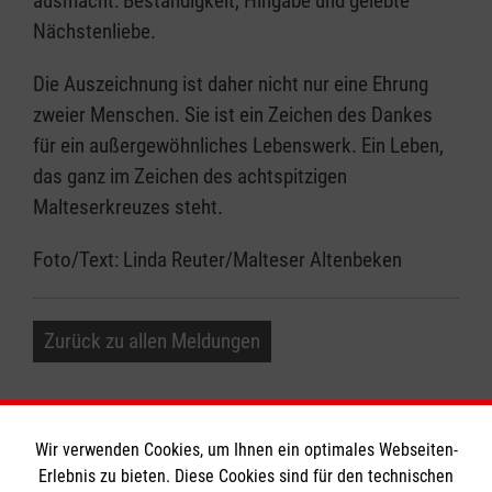
ausmacht: Beständigkeit, Hingabe und gelebte
Nächstenliebe.
Die Auszeichnung ist daher nicht nur eine Ehrung
zweier Menschen. Sie ist ein Zeichen des Dankes
für ein außergewöhnliches Lebenswerk. Ein Leben,
das ganz im Zeichen des achtspitzigen
Malteserkreuzes steht.
Foto/Text: Linda Reuter/Malteser Altenbeken
Zurück zu allen Meldungen
Wir verwenden Cookies, um Ihnen ein optimales Webseiten-
Erlebnis zu bieten. Diese Cookies sind für den technischen