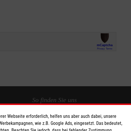
So finden Sie uns
rer Webseite erforderlich, helfen uns aber auch dabei, unsere
 e.V.
Kamp 22
 Werbekampagnen, wie z.B. Google Ads, eingesetzt. Das bedeutet,
160 16
33098 Paderborn
chten. Beachten Sie jedoch, dass bei fehlender Zustimmung