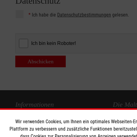
Datenschutz
*
Ich habe die
Datenschutzbestimmungen
gelesen.
Abschicken
Informationen
Die Malt
Wir verwenden Cookies, um Ihnen ein optimales Webseiten-Erle
Impressum
Malteser in
Plattform zu verbessern und zusätzliche Funktionen bereitzuste
Datenschutz
Malteseror
dass Cookies zur Personalisierung von Anzeigen verwendet