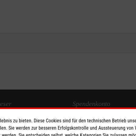
eser
Spendenkonto
bnis zu bieten. Diese Cookies sind für den technischen Betrieb unse
 Deutschland
Empfänger: Malteser Hilfsdienst
llen. Sie werden zur besseren Erfolgskontrolle und Aussteuerung von
den
IBAN: DE37 3706 0120 1201 2
 werden. Sie entscheiden selbst, welche Kategorien Sie zulassen mö