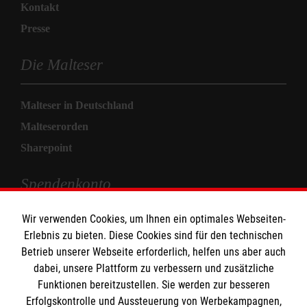
Kontakt
Presse
Die Malteser
Malteser in Deutschland
Malteserorden
Sharepoint
Spendenkonto
Wir verwenden Cookies, um Ihnen ein optimales Webseiten-
Empfänger: Malteser Hilfsdienst e.V.
Erlebnis zu bieten. Diese Cookies sind für den technischen
Pax-Bank für Kirche und Caritas eG
Betrieb unserer Webseite erforderlich, helfen uns aber auch
IBAN: DE71 3706 0120 1201 2280 14
dabei, unsere Plattform zu verbessern und zusätzliche
Funktionen bereitzustellen. Sie werden zur besseren
BIC: GENODED1PA7
Erfolgskontrolle und Aussteuerung von Werbekampagnen,