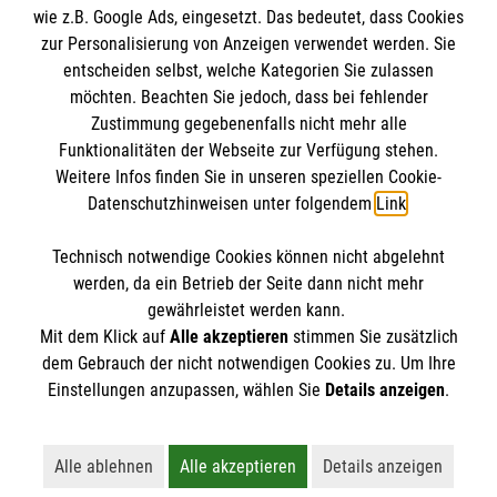
wie z.B. Google Ads, eingesetzt. Das bedeutet, dass Cookies
So finden Sie uns
zur Personalisierung von Anzeigen verwendet werden. Sie
entscheiden selbst, welche Kategorien Sie zulassen
Malteser in der Diözese Erfurt
Malteser in Erfurt
möchten. Beachten Sie jedoch, dass bei fehlender
Zustimmung gegebenenfalls nicht mehr alle
August Schleicher Str. 2
Funktionalitäten der Webseite zur Verfügung stehen.
99089 Erfurt
Weitere Infos finden Sie in unseren speziellen Cookie-
Datenschutzhinweisen unter folgendem
Link
.
Telefon (0361) 34 04 70
Technisch notwendige Cookies können nicht abgelehnt
E-Mail
malteser.erfurt@malteser.org
werden, da ein Betrieb der Seite dann nicht mehr
gewährleistet werden kann.
Mit dem Klick auf
Alle akzeptieren
stimmen Sie zusätzlich
dem Gebrauch der nicht notwendigen Cookies zu. Um Ihre
Der Malteser Hilfsdienst e.V. ist als eingetragene
Einstellungen anzupassen, wählen Sie
Details anzeigen
.
gemeinnützige Organisation von der Körperschaft- und
Gewerbesteuer befreit.
Alle ablehnen
Alle akzeptieren
Details anzeigen
Lehnt alle nicht-essentiellen Cookies ab
Akzeptiert alle Cookies einschließl
Öffnet detaillie