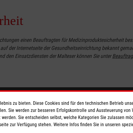
rheit
tungen einen Beauftragten für Medizinproduktesicherheit bes
 auf der Internetseite der Gesundheitseinrichtung bekannt gema
nd den Einsatzdiensten der Malteser können Sie unter
Beauftrag
eser
Spendenkonto
bnis zu bieten. Diese Cookies sind für den technischen Betrieb unse
llen. Sie werden zur besseren Erfolgskontrolle und Aussteuerung von
 werden. Sie entscheiden selbst, welche Kategorien Sie zulassen mö
 Deutschland
Empfänger: Malteser Hilfsdienst
seite zur Verfügung stehen. Weitere Infos finden Sie in unseren spe
den
Bank: Pax-Bank für Kirche und