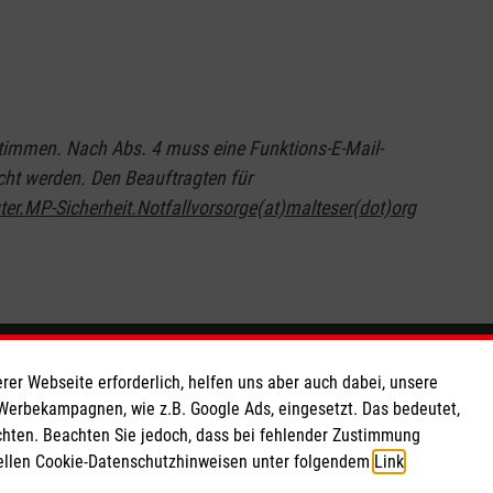
timmen. Nach Abs. 4 muss eine Funktions-E-Mail-
cht werden. Den Beauftragten für
ter.MP-Sicherheit.Notfallvorsorge(at)malteser(dot)org
So finden Sie uns
rer Webseite erforderlich, helfen uns aber auch dabei, unsere
 Werbekampagnen, wie z.B. Google Ads, eingesetzt. Das bedeutet,
chten. Beachten Sie jedoch, dass bei fehlender Zustimmung
 e.V.
Kiesstraße 20-22
ziellen Cookie-Datenschutzhinweisen unter folgendem
Link
.
 Caritas eG
50374 Erftstadt