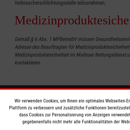
Verbraucherschlichtungsstelle teilzunehmen.
Medizinproduktesiche
Gemäß § 6 Abs. 1 MPBetreibV müssen Gesundheitseinrich
Adresse des Beauftragten für Medizinproduktesicherheit
Medizinproduktesicherheit im Malteser Rettungsdienst u
kontaktieren.
Informationen
Die Malt
Wir verwenden Cookies, um Ihnen ein optimales Webseiten-Erle
Plattform zu verbessern und zusätzliche Funktionen bereitzuste
dass Cookies zur Personalisierung von Anzeigen verwendet
Impressum
Malteser in
gegebenenfalls nicht mehr alle Funktionalitäten der Web
Datenschutz
Malteseror