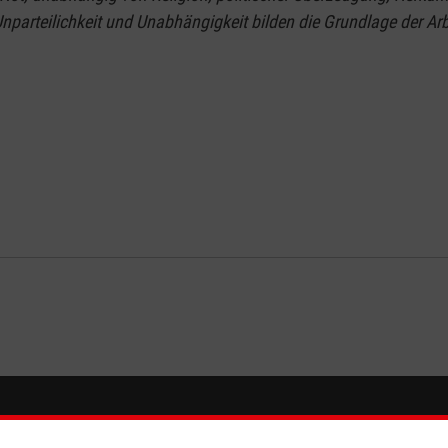
Unparteilichkeit und Unabhängigkeit bilden die Grundlage der Ar
eser
Spendenkonto