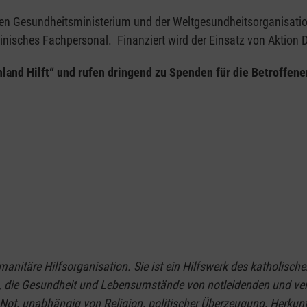
hen Gesundheitsministerium und der Weltgesundheitsorganisati
zinisches Fachpersonal. Finanziert wird der Einsatz von Aktion D
land Hilft“ und rufen dringend zu Spenden für die Betroffene
umanitäre Hilfsorganisation. Sie ist ein Hilfswerk des katholisc
 es, die Gesundheit und Lebensumstände von notleidenden und ve
 Not, unabhängig von Religion, politischer Überzeugung, Herkunf