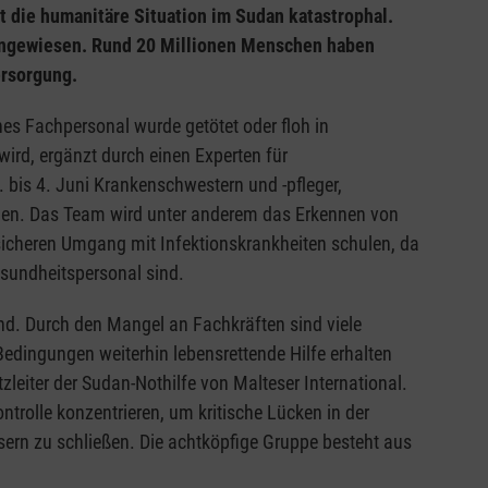
t die humanitäre Situation im Sudan katastrophal.
e angewiesen. Rund 20 Millionen Menschen haben
ersorgung.
es Fachpersonal wurde getötet oder floh in
wird, ergänzt durch einen Experten für
. bis 4. Juni Krankenschwestern und -pfleger,
len. Das Team wird unter anderem das Erkennen von
sicheren Umgang mit Infektionskrankheiten schulen, da
sundheitspersonal sind.
end. Durch den Mangel an Fachkräften sind viele
Bedingungen weiterhin lebensrettende Hilfe erhalten
leiter der Sudan-Nothilfe von Malteser International.
trolle konzentrieren, um kritische Lücken in der
ern zu schließen. Die achtköpfige Gruppe besteht aus