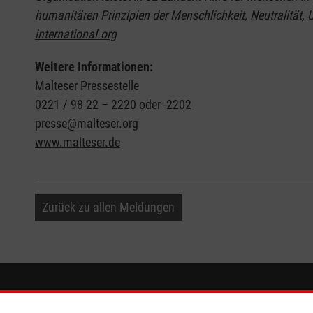
humanitären Prinzipien der Menschlichkeit, Neutralität, 
international.org
Weitere Informationen:
Malteser Pressestelle
0221 / 98 22 – 2220 oder -2202
presse@malteser.org
www.malteser.de
Zurück zu allen Meldungen
Informationen
Die Malt