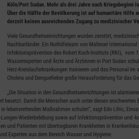
Köln/Port Sudan. Mehr als drei Jahre nach Kriegsbeginn is
Über die Hälfte der Bevölkerung ist auf humanitäre Hilf
derzeit keinen ausreichenden Zugang zu medizinischer V
Viele Gesundheitseinrichtungen wurden zerstört, medizinisch
Nachbarländer. Ein Nothilfeteam von Malteser International 
Infektionsprävention des Robert Koch-Instituts (RKI), vom 1
Wasserexperten und Ärzte und Ärztinnen in Port Sudan schu
Herz-Kreislauferkrankungen trainieren und das Personal im 
Cholera und Denguefieber große Herausforderung für das Ge
„Die Situation in den Gesundheitseinrichtungen ist alarmier
ert besetzt. Damit die Menschen auch unter diesen erschwerten 
in lebensrettenden Maßnahmen schulen“, sagt Edo Lihic, Einsatz
-Lungen-Wiederbelebung sowie auf Infektionsprävention und -kon
nen und Patienten mit übertragbaren Krankheiten in Krankenhäus
rn und Experten aus dem Bereich Wasser und Hygiene.