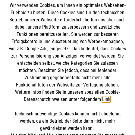
Wir verwenden Cookies, um Ihnen ein optimales Webseiten-
Erlebnis zu bieten. Diese Cookies sind für den technischen
Betrieb unserer Webseite erforderlich, helfen uns aber auch
Informationen
dabei, unsere Plattform zu verbessern und zusätzliche
Funktionen bereitzustellen. Sie werden zur besseren
Erfolgskontrolle und Aussteuerung von Werbekampagnen,
Impressum
wie z.B. Google Ads, eingesetzt. Das bedeutet, dass Cookies
Datenschutz
Die Malteser
zur Personalisierung von Anzeigen verwendet werden. Sie
Kontakt
entscheiden selbst, welche Kategorien Sie zulassen
Barrierefreiheit
möchten. Beachten Sie jedoch, dass bei fehlender
Malteser in Deutschland
Zustimmung gegebenenfalls nicht mehr alle
Funktionalitäten der Webseite zur Verfügung stehen.
Malteserorden
Spendenkonto
Weitere Infos finden Sie in unseren speziellen Cookie-
Sharepoint
Datenschutzhinweisen unter folgendem
Link
.
Empfänger: Malteser Hilfsdienst e.V.
Technisch notwendige Cookies können nicht abgelehnt
Bank: PAX Bank für Kirche und Caritas eG
So finden Sie uns
werden, da ein Betrieb der Seite dann nicht mehr
IBAN: DE84 3706 0120 1201 2135 21
gewährleistet werden kann.