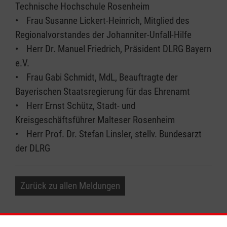
Technische Hochschule Rosenheim
• Frau Susanne Lickert-Heinrich, Mitglied des
Regionalvorstandes der Johanniter-Unfall-Hilfe
• Herr Dr. Manuel Friedrich, Präsident DLRG Bayern
e.V.
• Frau Gabi Schmidt, MdL, Beauftragte der
Bayerischen Staatsregierung für das Ehrenamt
• Herr Ernst Schütz, Stadt- und
Kreisgeschäftsführer Malteser Rosenheim
• Herr Prof. Dr. Stefan Linsler, stellv. Bundesarzt
der DLRG
Zurück zu allen Meldungen