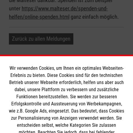
die Malteser dankbar. Spenden ist zum Beispiel
unter
https://www.malteser.de/spenden-und-
helfen/online-spenden.html
ganz einfach möglich.
Zurück zu allen Meldungen
Wir verwenden Cookies, um Ihnen ein optimales Webseiten-
Erlebnis zu bieten. Diese Cookies sind für den technischen
Betrieb unserer Webseite erforderlich, helfen uns aber auch
Informationen
dabei, unsere Plattform zu verbessern und zusätzliche
Funktionen bereitzustellen. Sie werden zur besseren
Erfolgskontrolle und Aussteuerung von Werbekampagnen,
Impressum
wie z.B. Google Ads, eingesetzt. Das bedeutet, dass Cookies
Datenschutz
Die Malteser
zur Personalisierung von Anzeigen verwendet werden. Sie
Kontakt
entscheiden selbst, welche Kategorien Sie zulassen
Barrierefreiheit
möchten. Beachten Sie jedoch, dass bei fehlender