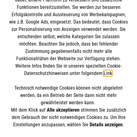
Funktionen bereitzustellen. Sie werden zur besseren
Erfolgskontrolle und Aussteuerung von Werbekampagnen,
Impressum
wie z.B. Google Ads, eingesetzt. Das bedeutet, dass Cookies
Datenschutz
Die Malteser
zur Personalisierung von Anzeigen verwendet werden. Sie
Kontakt
entscheiden selbst, welche Kategorien Sie zulassen
Barrierefreiheit
möchten. Beachten Sie jedoch, dass bei fehlender
Malteser in Deutschland
Zustimmung gegebenenfalls nicht mehr alle
Funktionalitäten der Webseite zur Verfügung stehen.
Malteserorden
Spendenkonto
Weitere Infos finden Sie in unseren speziellen Cookie-
Sharepoint
Datenschutzhinweisen unter folgendem
Link
.
Empfänger: Malteser Hilfsdienst e.V.
Technisch notwendige Cookies können nicht abgelehnt
Bank: PAX Bank für Kirche und Caritas eG
So finden Sie uns
werden, da ein Betrieb der Seite dann nicht mehr
IBAN: DE84 3706 0120 1201 2135 21
gewährleistet werden kann.
Mit dem Klick auf
Alle akzeptieren
stimmen Sie zusätzlich
BIC: GENODED1PA7
Landshuter Str. 55
dem Gebrauch der nicht notwendigen Cookies zu. Um Ihre
Der Malteser Hilfsdienst e.V. ist als eingetragene
Einstellungen anzupassen, wählen Sie
Details anzeigen
.
85435 Erding
gemeinnützige Organisation von der Körperschaft- und
Telefon: 08122 995516