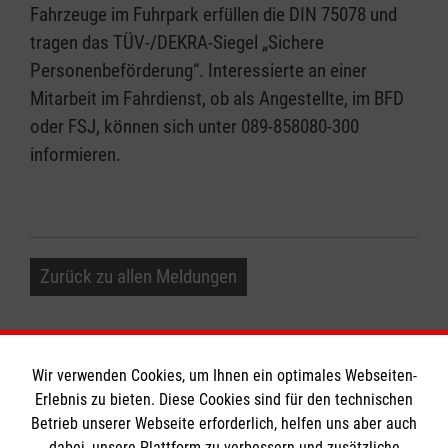
Fahrzeuge im Fuhrpark erfüllen die DIN 75078 und
tragen das TÜV-/DEKRA-Siegel „Sichere
Personenbeförderung“. Interessierte an einer
Mitarbeit im Fahrdienst, ob als Angestellte, im BFD
oder FSJ, können sich unter 089-858080-300
informieren.
Zurück zu allen Meldungen
Wir verwenden Cookies, um Ihnen ein optimales Webseiten-
Erlebnis zu bieten. Diese Cookies sind für den technischen
Betrieb unserer Webseite erforderlich, helfen uns aber auch
Informationen
dabei, unsere Plattform zu verbessern und zusätzliche