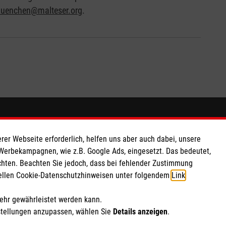
muenchen@malteser.org
.
So finden Sie uns
rer Webseite erforderlich, helfen uns aber auch dabei, unsere
t e.V.
Landshuter Str. 55
 Werbekampagnen, wie z.B. Google Ads, eingesetzt. Das bedeutet,
chten. Beachten Sie jedoch, dass bei fehlender Zustimmung
 Caritas eG
85435 Erding
ziellen Cookie-Datenschutzhinweisen unter folgendem
Link
.
135 21
Telefon: 08122 995516
Email:
malteser.erding@malteser.org
mehr gewährleistet werden kann.
stellungen anzupassen, wählen Sie
Details anzeigen
.