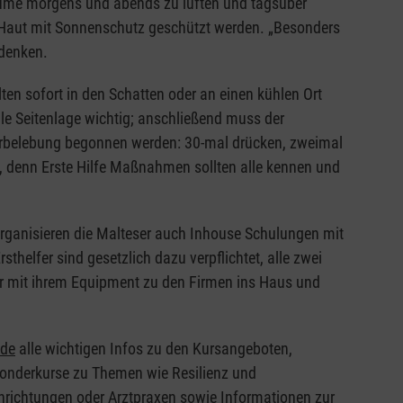
äume morgens und abends zu lüften und tagsüber
 Haut mit Sonnenschutz geschützt werden. „Besonders
edenken.
en sofort in den Schatten oder an einen kühlen Ort
ile Seitenlage wichtig; anschließend muss der
ederbelebung begonnen werden: 30-mal drücken, zweimal
en, denn Erste Hilfe Maßnahmen sollten alle kennen und
organisieren die Malteser auch Inhouse Schulungen mit
thelfer sind gesetzlich dazu verpflichtet, alle zwei
er mit ihrem Equipment zu den Firmen ins Haus und
.de
alle wichtigen Infos zu den Kursangeboten,
Sonderkurse zu Themen wie Resilienz und
inrichtungen oder Arztpraxen sowie Informationen zur