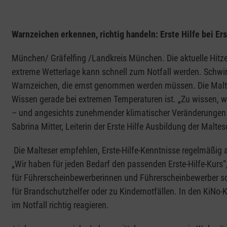
Warnzeichen erkennen, richtig handeln: Erste Hilfe bei E
München/ Gräfelfing /Landkreis München. Die aktuelle Hitzew
extreme Wetterlage kann schnell zum Notfall werden. Schwin
Warnzeichen, die ernst genommen werden müssen. Die Maltese
Wissen gerade bei extremen Temperaturen ist. „Zu wissen, was
– und angesichts zunehmender klimatischer Veränderungen 
Sabrina Mitter, Leiterin der Erste Hilfe Ausbildung der Malte
Die Malteser empfehlen, Erste-Hilfe-Kenntnisse regelmäßig au
„Wir haben für jeden Bedarf den passenden Erste-Hilfe-Kurs“
für Führerscheinbewerberinnen und Führerscheinbewerber sow
für Brandschutzhelfer oder zu Kindernotfällen. In den KiNo-Ku
im Notfall richtig reagieren.