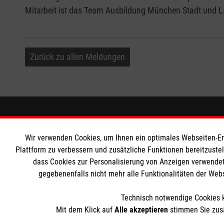
Mitarbeit ist das Team Ausbildung München Stadt und La
Zurück zu allen Meldungen
Informationen
Die Malt
Wir verwenden Cookies, um Ihnen ein optimales Webseiten-Erle
Impressum
Malteser in
Plattform zu verbessern und zusätzliche Funktionen bereitzuste
dass Cookies zur Personalisierung von Anzeigen verwendet
Datenschutz
Malteseror
gegebenenfalls nicht mehr alle Funktionalitäten der Web
Kontakt
Sharepoint
Pressekontakt
Technisch notwendige Cookies k
Barrierefreiheit
Mit dem Klick auf
Alle akzeptieren
stimmen Sie zusä