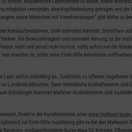
d zu trinken, wasserreiche Lebensmittel zu essen, sowie Wohnr
lung möglichst vermieden, eine Kopfbedeckung getragen und die
wangere sowie Menschen mit Vorerkrankungen“ gibt Mitter zu b
 Kreislaufproblemen, zählt schnelles Handeln: Betroffene sollt
Trinken. Bei Bewusstlosigkeit und normaler Atmung ist die stab
 Person nicht und atmet nicht normal, sollte sofort mit der Wi
ier unsicher ist, sollte seine Erste Hilfe Kenntnisse auffrisch
am Laim und in Gräfelfing an. Zusätzlich zu offenen Angeboten 
 im Landkreis München. Denn betriebliche Ersthelferinnen und Ers
Inhouse Schulungen kommen Malteser Ausbilderinnen und Ausbild
eressiert, findet in der Kursdatenbank unter
www.malteser-kurse
gänzend zur Erste Hilfe Ausbildung gibt es bei den Maltesern 
he Beratung, maßgeschneiderte Kurse etwa für Betriebe, Pflegee