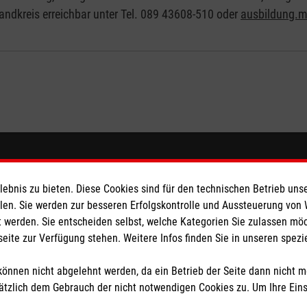
ndkreis erreichbar unter Tel. 089 43608-510 oder
ausbildung.
eser
Spendenkonto
bnis zu bieten. Diese Cookies sind für den technischen Betrieb unse
 Deutschland
Empfänger: Malteser Hilfsdiens
llen. Sie werden zur besseren Erfolgskontrolle und Aussteuerung von
 werden. Sie entscheiden selbst, welche Kategorien Sie zulassen mö
den
Bank: PAX Bank für Kirche und
seite zur Verfügung stehen. Weitere Infos finden Sie in unseren spe
IBAN: DE84 3706 0120 1201 2
BIC: GENODED1PA7
önnen nicht abgelehnt werden, da ein Betrieb der Seite dann nicht 
tzlich dem Gebrauch der nicht notwendigen Cookies zu. Um Ihre Ein