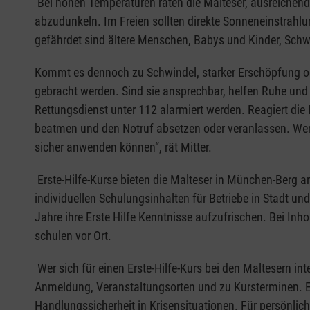
Bei hohen Temperaturen raten die Malteser, ausreichen
abzudunkeln. Im Freien sollten direkte Sonneneinstrah
gefährdet sind ältere Menschen, Babys und Kinder, Sch
Kommt es dennoch zu Schwindel, starker Erschöpfung oder
gebracht werden. Sind sie ansprechbar, helfen Ruhe und 
Rettungsdienst unter 112 alarmiert werden. Reagiert die
beatmen und den Notruf absetzen oder veranlassen. Wer h
sicher anwenden können“, rät Mitter.
Erste-Hilfe-Kurse bieten die Malteser in München-Berg 
individuellen Schulungsinhalten für Betriebe in Stadt und
Jahre ihre Erste Hilfe Kenntnisse aufzufrischen. Bei 
schulen vor Ort.
Wer sich für einen Erste-Hilfe-Kurs bei den Maltesern int
Anmeldung, Veranstaltungsorten und zu Kursterminen. Er
Handlungssicherheit in Krisensituationen. Für persönlic