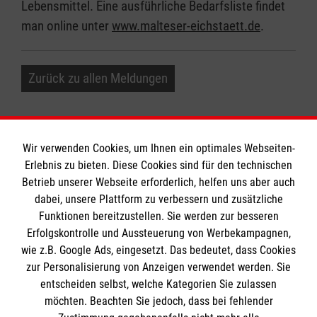
Lebensmittel. Eine ausführliche Bedarfsliste findet
man online unter
www.malteser-eichstaett.de
.
Zurück zu allen Meldungen
Wir verwenden Cookies, um Ihnen ein optimales Webseiten-
Erlebnis zu bieten. Diese Cookies sind für den technischen
Informationen
Betrieb unserer Webseite erforderlich, helfen uns aber auch
dabei, unsere Plattform zu verbessern und zusätzliche
Funktionen bereitzustellen. Sie werden zur besseren
Erfolgskontrolle und Aussteuerung von Werbekampagnen,
Impressum
wie z.B. Google Ads, eingesetzt. Das bedeutet, dass Cookies
Datenschutz
Die Malteser
zur Personalisierung von Anzeigen verwendet werden. Sie
Barrierefreiheit
entscheiden selbst, welche Kategorien Sie zulassen
Kontakt
möchten. Beachten Sie jedoch, dass bei fehlender
Malteser in Deutschland