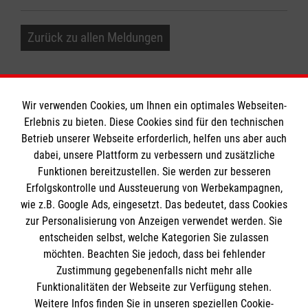
Zurück zu allen Meldungen
Wir verwenden Cookies, um Ihnen ein optimales Webseiten-
Erlebnis zu bieten. Diese Cookies sind für den technischen
Informationen
Betrieb unserer Webseite erforderlich, helfen uns aber auch
dabei, unsere Plattform zu verbessern und zusätzliche
Funktionen bereitzustellen. Sie werden zur besseren
Erfolgskontrolle und Aussteuerung von Werbekampagnen,
Impressum
wie z.B. Google Ads, eingesetzt. Das bedeutet, dass Cookies
Datenschutz
Die Malteser
zur Personalisierung von Anzeigen verwendet werden. Sie
Barrierefreiheit
entscheiden selbst, welche Kategorien Sie zulassen
Kontakt
möchten. Beachten Sie jedoch, dass bei fehlender
Malteser in Deutschland
Zustimmung gegebenenfalls nicht mehr alle
Presse
Malteserorden
Funktionalitäten der Webseite zur Verfügung stehen.
Spendenkonto
Weitere Infos finden Sie in unseren speziellen Cookie-
Sharepoint