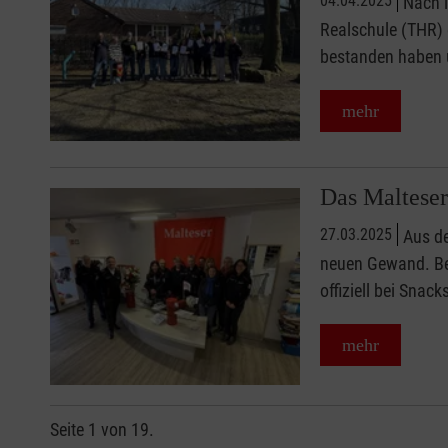
04.04.2025
Nach l
Realschule (THR) e
bestanden haben u
mehr
Das Malteser
27.03.2025
Aus de
neuen Gewand. Bei
offiziell bei Snac
mehr
Seite 1 von 19.