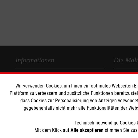
Informationen
Die Malt
Impressum
Malteser in
Wir verwenden Cookies, um Ihnen ein optimales Webseiten-Erle
Datenschutz
Malteseror
Plattform zu verbessern und zusätzliche Funktionen bereitzuste
Kontakt
Sharepoint
dass Cookies zur Personalisierung von Anzeigen verwendet
gegebenenfalls nicht mehr alle Funktionalitäten der Web
Technisch notwendige Cookies k
Mit dem Klick auf
Alle akzeptieren
stimmen Sie zusä