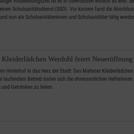
anger Vorbereitungszeit ist es in Oberhausen endlich so weit: Se
inen Schulsanitätsdienst (SSD). Vor kurzem fand die Abschlusspr
nd nun als Schulsanitäterinnen und Schulsanitäter tätig werde
 Kleiderlädchen Werdohl feiert Neueröffnung
m Hinterhof in das Herz der Stadt: Das Malteser Kleiderlädchen 
 laufendem Betrieb trafen sich die ehrenamtlichen Helferinnen
ks und Getränken zu feiern.