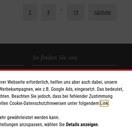
1
…
2
3
19
nächste
So finden Sie uns
 e.V.
Am Handwerkshof 21
rer Webseite erforderlich, helfen uns aber auch dabei, unsere
 Caritas eG
47269 Duisburg
 Werbekampagnen, wie z.B. Google Ads, eingesetzt. Das bedeutet,
045
Telefon:
0203 80990-33
chten. Beachten Sie jedoch, dass bei fehlender Zustimmung
info.duisburg@malteser.org
ziellen Cookie-Datenschutzhinweisen unter folgendem
Link
.
mehr gewährleistet werden kann.
stellungen anzupassen, wählen Sie
Details anzeigen
.