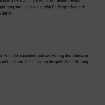
it dem letzten Jahr gibt es an der Theodor-Heuss-
üfung statt, bei der alle zehn Prüflinge erfolgreich
n dürfen.
in Werdohl präsentiert sich seit Anfang des Jahres im
 und Helfer am 1. Februar, um die große Neueröffnung