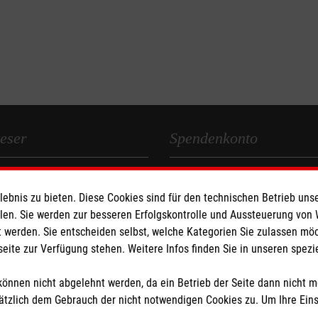
eser
Spendenkonto
 Deutschland
Empfänger: Malteser Hilfsdienst
bnis zu bieten. Diese Cookies sind für den technischen Betrieb unse
den
Bank: Pax-Bank für Kirche und
llen. Sie werden zur besseren Erfolgskontrolle und Aussteuerung von
IBAN: DE79370601201201206
 werden. Sie entscheiden selbst, welche Kategorien Sie zulassen mö
BIC: GENODED1PA7
seite zur Verfügung stehen. Weitere Infos finden Sie in unseren spe
önnen nicht abgelehnt werden, da ein Betrieb der Seite dann nicht 
tzlich dem Gebrauch der nicht notwendigen Cookies zu. Um Ihre Ein