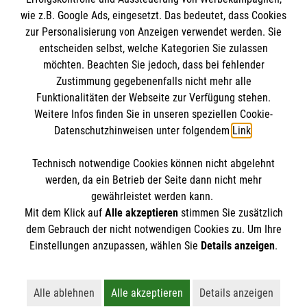
wie z.B. Google Ads, eingesetzt. Das bedeutet, dass Cookies
Datenschutz
Die Malteser
zur Personalisierung von Anzeigen verwendet werden. Sie
Barrierefreiheit
entscheiden selbst, welche Kategorien Sie zulassen
Kontakt
möchten. Beachten Sie jedoch, dass bei fehlender
Malteser in Deutschland
Zustimmung gegebenenfalls nicht mehr alle
Ansprechpersonen
Malteserorden
Funktionalitäten der Webseite zur Verfügung stehen.
Spendenkonto
Weitere Infos finden Sie in unseren speziellen Cookie-
Sharepoint
Datenschutzhinweisen unter folgendem
Link
.
Empfänger: Malteser Hilfsdienst e.V.
Technisch notwendige Cookies können nicht abgelehnt
Bank: Pax-Bank für Kirche und Caritas eG
So finden Sie uns
werden, da ein Betrieb der Seite dann nicht mehr
IBAN: DE90 3706 0120 1201 2101 15
gewährleistet werden kann.
Mit dem Klick auf
Alle akzeptieren
stimmen Sie zusätzlich
BIC: GENODED1PA7
Kanzlerstr. 4
dem Gebrauch der nicht notwendigen Cookies zu. Um Ihre
Der Malteser Hilfsdienst e.V. ist als eingetragene
Einstellungen anzupassen, wählen Sie
Details anzeigen
.
40472 Düsseldorf
gemeinnützige Organisation von der Körperschaft- und
Telefon:
0211 38607-0
Gewerbesteuer befreit.
Fax: 0211 38607-19
Alle ablehnen
Alle akzeptieren
Details anzeigen
Lehnt alle nicht-essentiellen Cookies ab
Akzeptiert alle Cookies einschließl
Öffnet detaillie