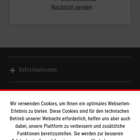
Nachricht senden
Informationen
Impressum
MPG Ansprechpartner
Datenschutz
Wir verwenden Cookies, um Ihnen ein optimales Webseiten-
Barrierefreiheit
Erlebnis zu bieten. Diese Cookies sind für den technischen
Den Beauftragten für Medizinproduktesicherheit
Betrieb unserer Webseite erforderlich, helfen uns aber auch
Kontakt
dabei, unsere Plattform zu verbessern und zusätzliche
im Malteser Rettungsdienst und den
Die Malteser
Presse
Funktionen bereitzustellen. Sie werden zur besseren
Einsatzdiensten der Malteser können Sie unter