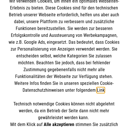
Wir verwenden Cookies, um Ihnen ein optimales Webseiten-
Erlebnis zu bieten. Diese Cookies sind für den technischen
Betrieb unserer Webseite erforderlich, helfen uns aber auch
Informationen
dabei, unsere Plattform zu verbessern und zusätzliche
Funktionen bereitzustellen. Sie werden zur besseren
Erfolgskontrolle und Aussteuerung von Werbekampagnen,
Impressum
wie z.B. Google Ads, eingesetzt. Das bedeutet, dass Cookies
Datenschutz
Die Malteser
zur Personalisierung von Anzeigen verwendet werden. Sie
Barrierefreiheit
entscheiden selbst, welche Kategorien Sie zulassen
Kontakt
möchten. Beachten Sie jedoch, dass bei fehlender
Malteser in Deutschland
Zustimmung gegebenenfalls nicht mehr alle
Funktionalitäten der Webseite zur Verfügung stehen.
Malteserorden
Spendenkonto
Weitere Infos finden Sie in unseren speziellen Cookie-
Sharepoint
Datenschutzhinweisen unter folgendem
Link
.
Empfänger: Malteser Hilfsdienst e.V.
Technisch notwendige Cookies können nicht abgelehnt
Bank: Pax-Bank
So finden Sie uns
werden, da ein Betrieb der Seite dann nicht mehr
IBAN: DE26 3706 0120 1201 2260 11
gewährleistet werden kann.
Mit dem Klick auf
Alle akzeptieren
stimmen Sie zusätzlich
BIC: GENODED1PA7