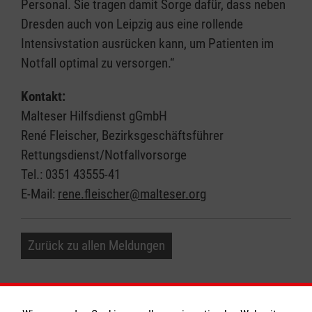
Personal. Sie tragen damit Sorge dafür, dass neben
Dresden auch von Leipzig aus eine rollende
Intensivstation ausrücken kann, um Patienten im
Notfall optimal zu versorgen.“
Kontakt:
Malteser Hilfsdienst gGmbH
René Fleischer, Bezirksgeschäftsführer
Rettungsdienst/Notfallvorsorge
Tel.: 0351 43555-41
E-Mail:
rene.fleischer@malteser.org
Zurück zu allen Meldungen