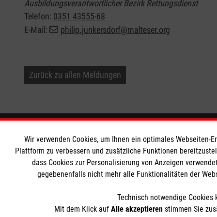
Ausbildungsverantwortlicher Bezirk Rettungsdienst
Telefon:
0351 43555-68
E-Mail:
philip.junkersdorf@malteser.org
Zurück zu allen Meldungen
Informationen
Die Malt
Wir verwenden Cookies, um Ihnen ein optimales Webseiten-Erle
Plattform zu verbessern und zusätzliche Funktionen bereitzuste
dass Cookies zur Personalisierung von Anzeigen verwendet
Impressum
Malteser in
gegebenenfalls nicht mehr alle Funktionalitäten der Web
Datenschutz
Malteseror
Barrierefreiheit
Sharepoint
Technisch notwendige Cookies k
Kontakt
Mit dem Klick auf
Alle akzeptieren
stimmen Sie zusä