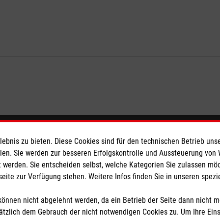
eser
Spendenkonto
bnis zu bieten. Diese Cookies sind für den technischen Betrieb unse
llen. Sie werden zur besseren Erfolgskontrolle und Aussteuerung von
 werden. Sie entscheiden selbst, welche Kategorien Sie zulassen mö
 Deutschland
Empfänger: Malteser Hilfsdienst
seite zur Verfügung stehen. Weitere Infos finden Sie in unseren spe
den
Bank: Pax-Bank für Kirche und
IBAN: DE26 3706 0120 1201 2
önnen nicht abgelehnt werden, da ein Betrieb der Seite dann nicht 
BIC: GENODED1PA7
tzlich dem Gebrauch der nicht notwendigen Cookies zu. Um Ihre Ein