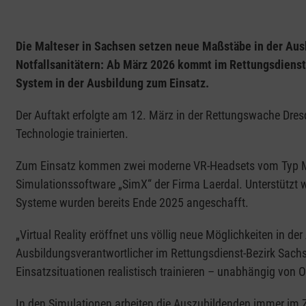
Die Malteser in Sachsen setzen neue Maßstäbe in der Ausb
Notfallsanitätern: Ab März 2026 kommt im Rettungsdienst-
System in der Ausbildung zum Einsatz.
Der Auftakt erfolgte am 12. März in der Rettungswache Dres
Technologie trainierten.
Zum Einsatz kommen zwei moderne VR-Headsets vom Typ Me
Simulationssoftware „SimX“ der Firma Laerdal. Unterstützt wi
Systeme wurden bereits Ende 2025 angeschafft.
„Virtual Reality eröffnet uns völlig neue Möglichkeiten in der
Ausbildungsverantwortlicher im Rettungsdienst-Bezirk Sach
Einsatzsituationen realistisch trainieren – unabhängig von 
In den Simulationen arbeiten die Auszubildenden immer im Z