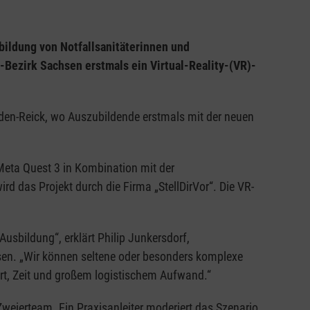
ildung von Notfallsanitäterinnen und
Bezirk Sachsen erstmals ein Virtual-Reality-(VR)-
den-Reick, wo Auszubildende erstmals mit der neuen
ta Quest 3 in Kombination mit der
rd das Projekt durch die Firma „StellDirVor“. Die VR-
 Ausbildung“, erklärt Philip Junkersdorf,
sen. „Wir können seltene oder besonders komplexe
Ort, Zeit und großem logistischem Aufwand.“
weierteam. Ein Praxisanleiter moderiert das Szenario