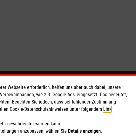
So finden Sie uns
rer Webseite erforderlich, helfen uns aber auch dabei, unsere
 Werbekampagnen, wie z.B. Google Ads, eingesetzt. Das bedeutet,
chten. Beachten Sie jedoch, dass bei fehlender Zustimmung
 e.V.
Leipziger Straße 33
ziellen Cookie-Datenschutzhinweisen unter folgendem
Link
.
 Caritas eG
01097 Dresden
260 11
Telefon: 0351 435550
mehr gewährleistet werden kann.
Email:
dienststelle.dresden@malteser.org
stellungen anzupassen, wählen Sie
Details anzeigen
.