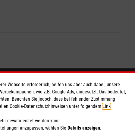
So finden Sie uns
rer Webseite erforderlich, helfen uns aber auch dabei, unsere
 Werbekampagnen, wie z.B. Google Ads, eingesetzt. Das bedeutet,
chten. Beachten Sie jedoch, dass bei fehlender Zustimmung
 e.V.
Leipziger Straße 33
ziellen Cookie-Datenschutzhinweisen unter folgendem
Link
.
 Caritas eG
01097 Dresden
260 11
Telefon: 0351 435550
mehr gewährleistet werden kann.
Email:
dienststelle.dresden@malteser.org
stellungen anzupassen, wählen Sie
Details anzeigen
.