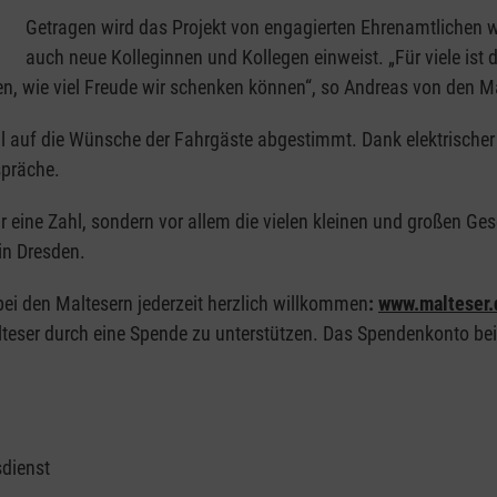
Getragen wird das Projekt von engagierten Ehrenamtlichen wie
auch neue Kolleginnen und Kollegen einweist. „Für viele ist d
en, wie viel Freude wir schenken können“, so Andreas von den M
ll auf die Wünsche der Fahrgäste abgestimmt. Dank elektrische
spräche.
nur eine Zahl, sondern vor allem die vielen kleinen und großen G
in Dresden.
bei den Maltesern jederzeit herzlich willkommen
:
www.malteser.
lteser durch eine Spende zu unterstützen. Das Spendenkonto bei
sdienst