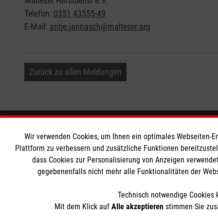
Malteser Hilfsdienst e.V.
Telefon:
0351 43555-49
E-Mail:
antje.jannasch@malteser.org
Zurück zu allen Meldungen
Informationen
Die Malt
Wir verwenden Cookies, um Ihnen ein optimales Webseiten-Erle
Plattform zu verbessern und zusätzliche Funktionen bereitzuste
dass Cookies zur Personalisierung von Anzeigen verwendet
Impressum
Malteser in
gegebenenfalls nicht mehr alle Funktionalitäten der Web
Datenschutz
Malteseror
Barrierefreiheit
Sharepoint
Technisch notwendige Cookies k
Kontakt
Mit dem Klick auf
Alle akzeptieren
stimmen Sie zusä