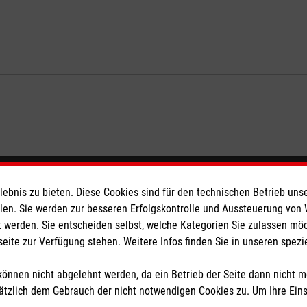
eser
Spendenkonto
bnis zu bieten. Diese Cookies sind für den technischen Betrieb unse
llen. Sie werden zur besseren Erfolgskontrolle und Aussteuerung von
 werden. Sie entscheiden selbst, welche Kategorien Sie zulassen mö
 Deutschland
Empfänger: Malteser Hilfsdienst
seite zur Verfügung stehen. Weitere Infos finden Sie in unseren spe
den
Bank: Pax-Bank für Kirche und
IBAN: DE26 3706 0120 1201 2
önnen nicht abgelehnt werden, da ein Betrieb der Seite dann nicht 
BIC: GENODED1PA7
tzlich dem Gebrauch der nicht notwendigen Cookies zu. Um Ihre Ein