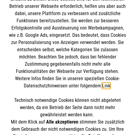
Betrieb unserer Webseite erforderlich, helfen uns aber auch
Informationen
dabei, unsere Plattform zu verbessern und zusätzliche
Funktionen bereitzustellen. Sie werden zur besseren
Erfolgskontrolle und Aussteuerung von Werbekampagnen,
Impressum
wie z.B. Google Ads, eingesetzt. Das bedeutet, dass Cookies
Datenschutz
Die Malteser
zur Personalisierung von Anzeigen verwendet werden. Sie
Kontakt
entscheiden selbst, welche Kategorien Sie zulassen
möchten. Beachten Sie jedoch, dass bei fehlender
Malteser in Deutschland
Zustimmung gegebenenfalls nicht mehr alle
Funktionalitäten der Webseite zur Verfügung stehen.
Malteserorden
Spendenkonto
Weitere Infos finden Sie in unseren speziellen Cookie-
Sharepoint
Datenschutzhinweisen unter folgendem
Link
.
Empfänger: Malteser Hilfsdienst e.V.
Technisch notwendige Cookies können nicht abgelehnt
Bank: Pax-Bank
Reference
werden, da ein Betrieb der Seite dann nicht mehr
IBAN: DE53370601201201225040
gewährleistet werden kann.
Mit dem Klick auf
Alle akzeptieren
stimmen Sie zusätzlich
BIC: GENODED1PA7
So finden Sie uns
dem Gebrauch der nicht notwendigen Cookies zu. Um Ihre
Der Malteser Hilfsdienst e.V. ist als eingetragene