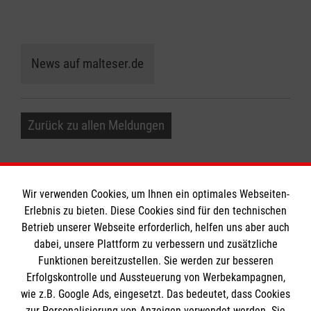
News auf malteser.de
Zurück zu allen Meldungen
Wir verwenden Cookies, um Ihnen ein optimales Webseiten-
Erlebnis zu bieten. Diese Cookies sind für den technischen
Informationen
Betrieb unserer Webseite erforderlich, helfen uns aber auch
dabei, unsere Plattform zu verbessern und zusätzliche
Funktionen bereitzustellen. Sie werden zur besseren
Erfolgskontrolle und Aussteuerung von Werbekampagnen,
Impressum
wie z.B. Google Ads, eingesetzt. Das bedeutet, dass Cookies
Datenschutz
Die Malteser
zur Personalisierung von Anzeigen verwendet werden. Sie