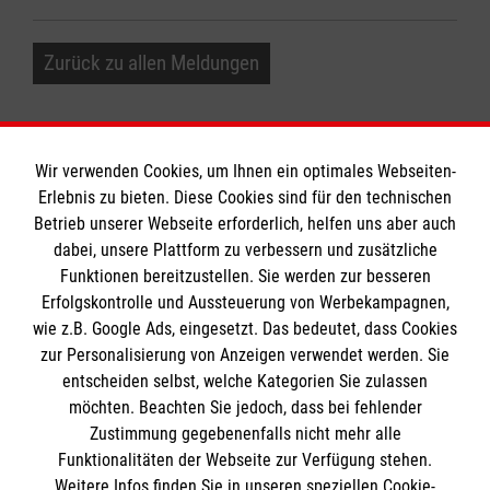
Zurück zu allen Meldungen
Wir verwenden Cookies, um Ihnen ein optimales Webseiten-
Erlebnis zu bieten. Diese Cookies sind für den technischen
Informationen
Betrieb unserer Webseite erforderlich, helfen uns aber auch
dabei, unsere Plattform zu verbessern und zusätzliche
Funktionen bereitzustellen. Sie werden zur besseren
Erfolgskontrolle und Aussteuerung von Werbekampagnen,
Impressum
wie z.B. Google Ads, eingesetzt. Das bedeutet, dass Cookies
Datenschutz
Die Malteser
zur Personalisierung von Anzeigen verwendet werden. Sie
Kontakt
entscheiden selbst, welche Kategorien Sie zulassen
Barrierefreiheit
möchten. Beachten Sie jedoch, dass bei fehlender
Malteser in Deutschland
Zustimmung gegebenenfalls nicht mehr alle
Malteserorden
Funktionalitäten der Webseite zur Verfügung stehen.
Spendenkonto
Weitere Infos finden Sie in unseren speziellen Cookie-