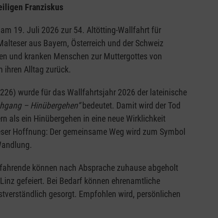
eiligen Franziskus
am 19. Juli 2026 zur 54. Altötting-Wallfahrt für
alteser aus Bayern, Österreich und der Schweiz
rten und kranken Menschen zur Muttergottes von
n ihren Alltag zurück.
226) wurde für das Wallfahrtsjahr 2026 der lateinische
hgang – Hinübergehen“
bedeutet. Damit wird der Tod
rn als ein Hinübergehen in eine neue Wirklichkeit
 dieser Hoffnung: Der gemeinsame Weg wird zum Symbol
Wandlung.
uhlfahrende können nach Absprache zuhause abgeholt
 Linz gefeiert. Bei Bedarf können ehrenamtliche
lbstverständlich gesorgt. Empfohlen wird, persönlichen