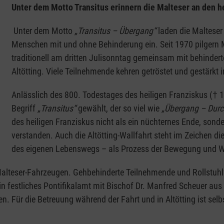
Unter dem Motto Transitus erinnern die Malteser an den h
Unter dem Motto
„Transitus – Übergang“
laden die Malteser 
Menschen mit und ohne Behinderung ein. Seit 1970 pilgern M
traditionell am dritten Julisonntag gemeinsam mit behinde
Altötting. Viele Teilnehmende kehren getröstet und gestärkt i
Anlässlich des 800. Todestages des heiligen Franziskus († 1
Begriff
„Transitus“
gewählt, der so viel wie
„Übergang – Durc
des heiligen Franziskus nicht als ein nüchternes Ende, sonde
verstanden. Auch die Altötting-Wallfahrt steht im Zeichen
des eigenen Lebenswegs – als Prozess der Bewegung und 
in Malteser-Fahrzeugen. Gehbehinderte Teilnehmende und Rollst
in festliches Pontifikalamt mit Bischof Dr. Manfred Scheuer aus
zen. Für die Betreuung während der Fahrt und in Altötting ist se