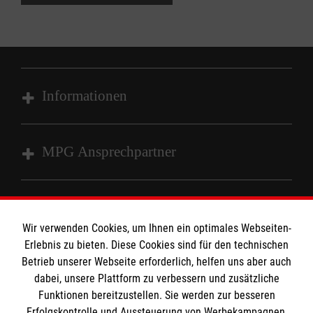
Informationen
Impressum
MPG Ansprechpartner
Datenschutz
Barrierefreiheit
Den Beauftragten für Medizinproduktesicherheit
Kontakt
im Malteser Rettungsdienst und den
Die Malteser
Wir verwenden Cookies, um Ihnen ein optimales Webseiten-
Presse
Einsatzdiensten der Malteser können Sie unter
Erlebnis zu bieten. Diese Cookies sind für den technischen
Betrieb unserer Webseite erforderlich, helfen uns aber auch
gmb_mpg@malteser.org
kontaktieren.
dabei, unsere Plattform zu verbessern und zusätzliche
Malteserorden
Funktionen bereitzustellen. Sie werden zur besseren
Malteser Jugend
Spendenkonto
Erfolgskontrolle und Aussteuerung von Werbekampagnen,