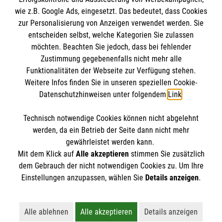
Malteser International
wie z.B. Google Ads, eingesetzt. Das bedeutet, dass Cookies
Sharepoint
zur Personalisierung von Anzeigen verwendet werden. Sie
Empfänger: Malteser Hilfsdienst e.V.
entscheiden selbst, welche Kategorien Sie zulassen
Bank: Pax-Bank für Kirche und Caritas eG
möchten. Beachten Sie jedoch, dass bei fehlender
So finden Sie uns
Zustimmung gegebenenfalls nicht mehr alle
IBAN: DE95 3706 0120 1201 2092 49
Funktionalitäten der Webseite zur Verfügung stehen.
BIC: GENODED1PA7
Weitere Infos finden Sie in unseren speziellen Cookie-
Bebelstraße 38
Soziale Netzwerke
Datenschutzhinweisen unter folgendem
Link
.
21614 Buxtehude
Telefon:
04161 71850
Technisch notwendige Cookies können nicht abgelehnt
Accordion 2
werden, da ein Betrieb der Seite dann nicht mehr
Email:
malteser.buxtehude@malteser.org
gewährleistet werden kann.
Mit dem Klick auf
Alle akzeptieren
stimmen Sie zusätzlich
dem Gebrauch der nicht notwendigen Cookies zu. Um Ihre
Der Malteser Hilfsdienst e.V. ist als eingetragene
Einstellungen anzupassen, wählen Sie
Details anzeigen
.
gemeinnützige Organisation von der Körperschaft- und
Gewerbesteuer befreit.
Alle ablehnen
Alle akzeptieren
Details anzeigen
Lehnt alle nicht-essentiellen Cookies ab
Akzeptiert alle Cookies einschließl
Öffnet detaillie